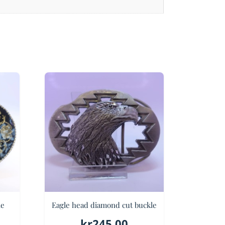
le
Eagle head diamond cut buckle
kr
245.00