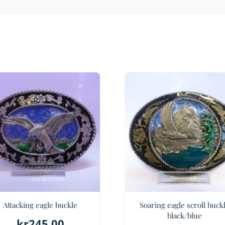
Attacking eagle buckle
Soaring eagle scroll buck
black/blue
kr
245.00