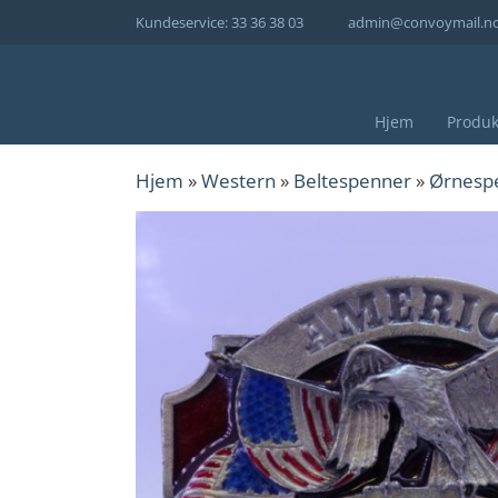
Hopp
Kundeservice: 33 36 38 03
admin@convoymail.n
til
innhold
Hjem
Produk
Hjem
»
Western
»
Beltespenner
»
Ørnesp