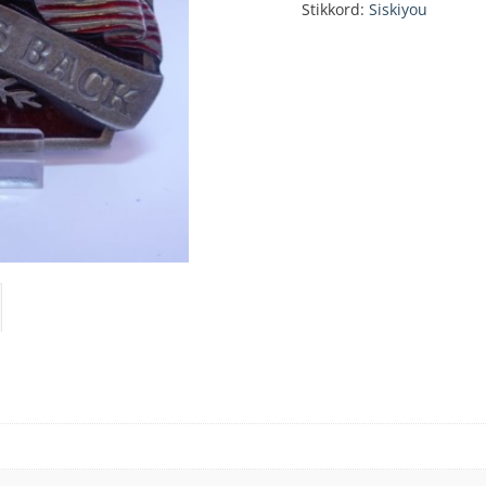
Stikkord:
Siskiyou
buckle
antall