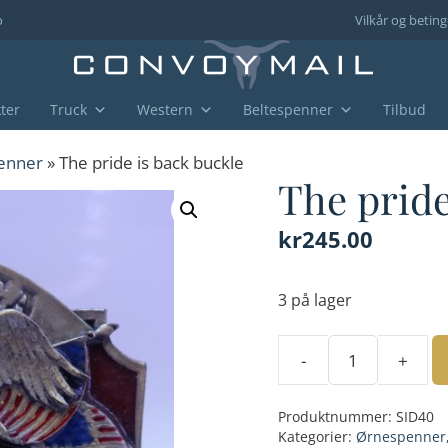
o
Vilkår og beting
ter
Truck
Western
Beltespenner
Tilbud
enner
» The pride is back buckle
The pride
kr
245.00
3 på lager
-
+
The
pride
Produktnummer:
SID40
is
Kategorier:
Ørnespenner
back