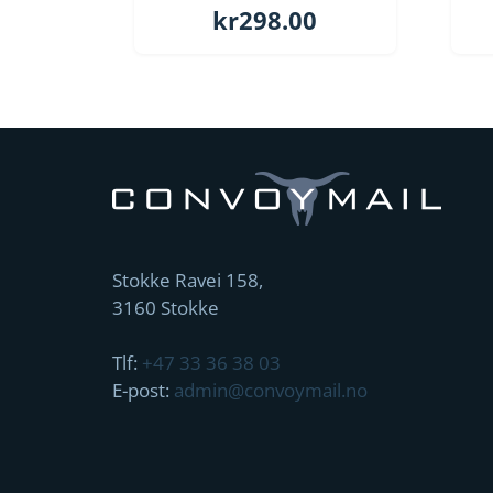
kr
298.00
Stokke Ravei 158,
3160 Stokke
Tlf:
+47 33 36 38 03
E-post:
admin@convoymail.no