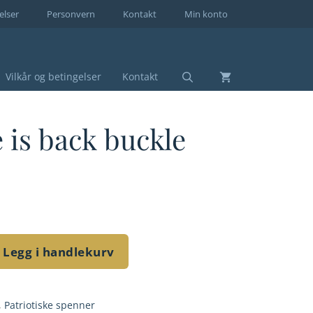
elser
Personvern
Kontakt
Min konto
Vilkår og betingelser
Kontakt
 is back buckle
Legg i handlekurv
,
Patriotiske spenner