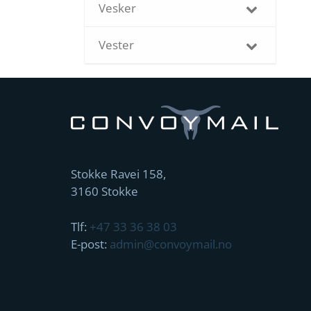
Vesker
Vester
Stokke Ravei 158,
3160 Stokke
Tlf:
+47 33 36 38 03
E-post:
admin@convoymail.no