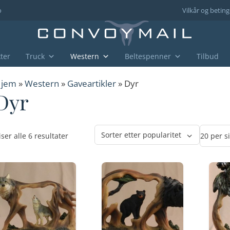
o
Vilkår og beting
ter
Truck
Western
Beltespenner
Tilbud
jem
»
Western
»
Gaveartikler
» Dyr
Dyr
Sortert
iser alle 6 resultater
etter
propularitet