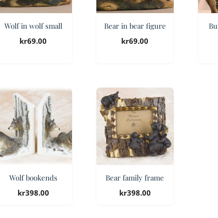
Wolf in wolf small
Bear in bear figure
Buf
kr
69.00
kr
69.00
Wolf bookends
Bear family frame
kr
398.00
kr
398.00