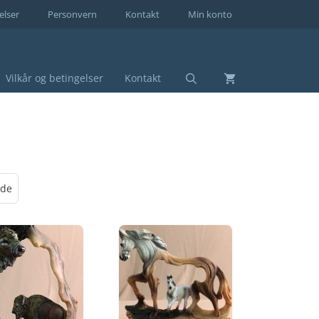
elser
Personvern
Kontakt
Min konto
Vilkår og betingelser
Kontakt