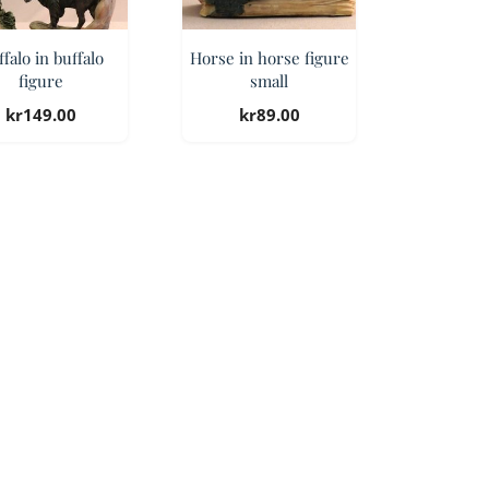
falo in buffalo
Horse in horse figure
figure
small
kr
149.00
kr
89.00