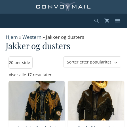
Hopp
til
innhold
Hjem
»
Western
» Jakker og dusters
Jakker og dusters
Sortert
Viser alle 17 resultater
etter
propularitet