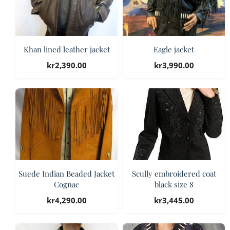
Khan lined leather jacket
Eagle jacket
kr
2,390.00
kr
3,990.00
Suede Indian Beaded Jacket
Scully embroidered coat
Cognac
black size 8
kr
4,290.00
kr
3,445.00