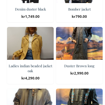
Denim duster black
Bomber jacket
kr
1,749.00
kr
790.00
Ladies indian beaded jacket
Duster Brown long
oak
kr
2,990.00
kr
4,290.00