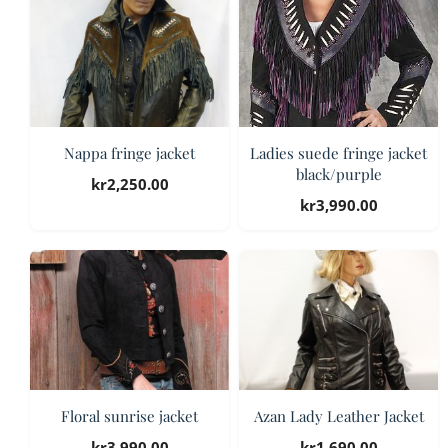
Nappa fringe jacket
Ladies suede fringe jacket
black/purple
kr
2,250.00
kr
3,990.00
Floral sunrise jacket
Azan Lady Leather Jacket
kr
3,990.00
kr
1,690.00