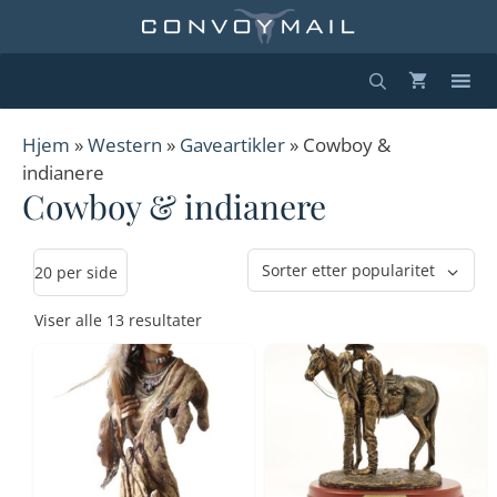
Hopp
til
innhold
Hjem
»
Western
»
Gaveartikler
» Cowboy &
indianere
Cowboy & indianere
Sortert
Viser alle 13 resultater
etter
propularitet