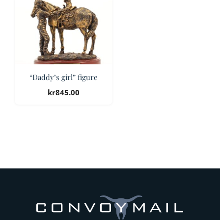
“Daddy’s girl” figure
kr
845.00