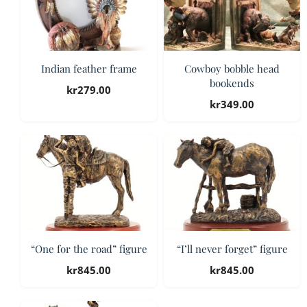
Indian feather frame
Cowboy bobble head
bookends
kr
279.00
kr
349.00
“One for the road” figure
“I’ll never forget” figure
kr
845.00
kr
845.00