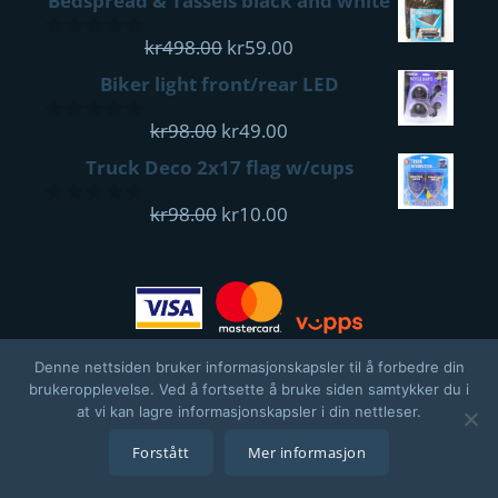
Bedspread & Tassels black and white
of
var:
er:
5
kr498.00.
Opprinnelig
kr59.00.
Nåværende
kr
498.00
kr
59.00
0
pris
pris
out
Biker light front/rear LED
of
var:
er:
5
Opprinnelig
kr498.00.
Nåværende
kr59.00.
kr
98.00
kr
49.00
0
pris
pris
out
Truck Deco 2x17 flag w/cups
of
var:
er:
5
kr98.00.
Opprinnelig
kr49.00.
Nåværende
kr
98.00
kr
10.00
0
pris
pris
out
of
var:
er:
5
kr98.00.
kr10.00.
Denne nettsiden bruker informasjonskapsler til å forbedre din
brukeropplevelse. Ved å fortsette å bruke siden samtykker du i
at vi kan lagre informasjonskapsler i din nettleser.
Forstått
Mer informasjon
© 2026 CONVOY MAIL