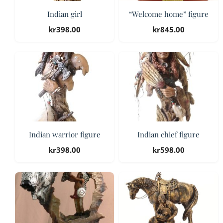
Indian girl
“Welcome home” figure
kr
398.00
kr
845.00
Indian warrior figure
Indian chief figure
kr
398.00
kr
598.00