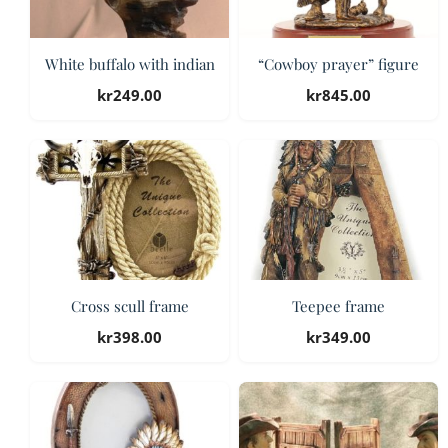
White buffalo with indian
“Cowboy prayer” figure
kr
249.00
kr
845.00
Cross scull frame
Teepee frame
kr
398.00
kr
349.00