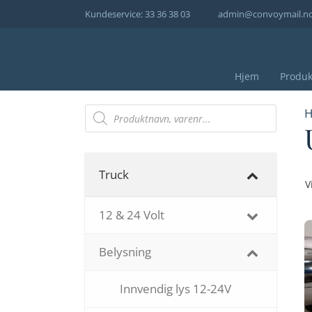
Hopp
Kundeservice: 33 36 38 03
admin@convoymail.n
til
innhold
Hjem
Produk
Products
H
search
Truck
V
12 & 24 Volt
Belysning
Innvendig lys 12-24V