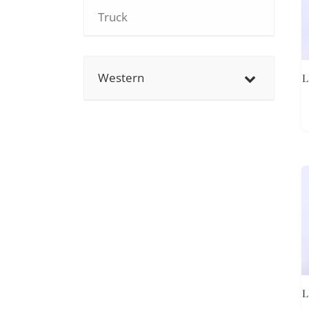
Truck
Western
L
L