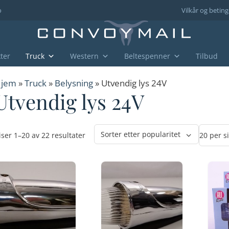
o
Vilkår og beting
ter
Truck
Western
Beltespenner
Tilbud
jem
»
Truck
»
Belysning
» Utvendig lys 24V
Utvendig lys 24V
Sortert
iser 1–20 av 22 resultater
etter
propularitet