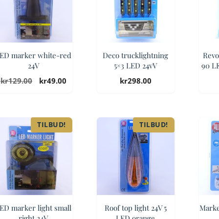
ED marker white-red
Deco trucklightning
Revol
24V
5×3 LED 24vV
90 L
Opprinnelig
Nåværende
kr
129.00
kr
49.00
kr
298.00
pris
pris
var:
er:
kr129.00.
kr49.00.
TILBUD!
TILBUD!
ED marker light small
Roof top light 24V 5
Marke
right 24V
LED orange