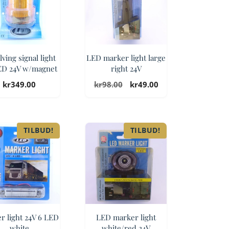
ving signal light
LED marker light large
ED 24V w/magnet
right 24V
Opprinnelig
Nåværende
kr
349.00
kr
98.00
kr
49.00
pris
pris
var:
er:
kr98.00.
kr49.00.
TILBUD!
TILBUD!
r light 24V 6 LED
LED marker light
white
white/red 24V