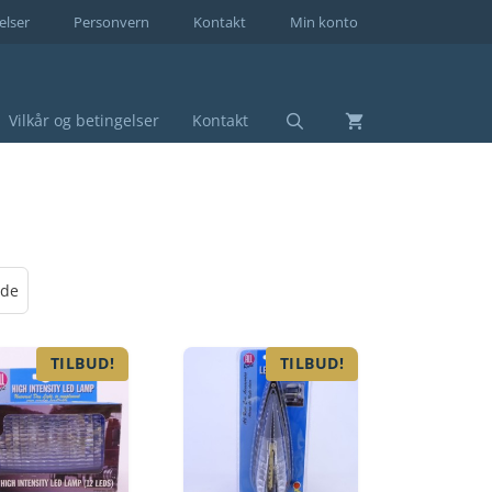
elser
Personvern
Kontakt
Min konto
Vilkår og betingelser
Kontakt
TILBUD!
TILBUD!