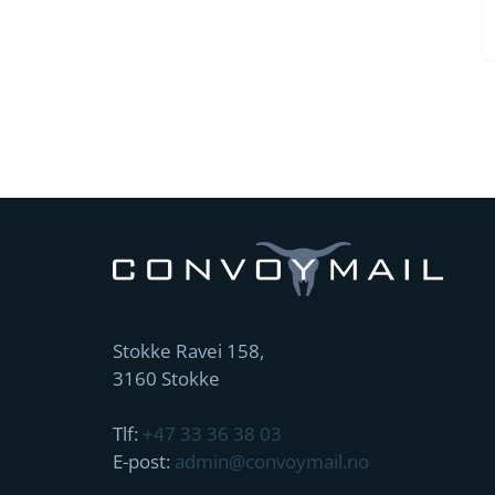
Stokke Ravei 158,
3160 Stokke
Tlf:
+47 33 36 38 03
E-post:
admin@convoymail.no