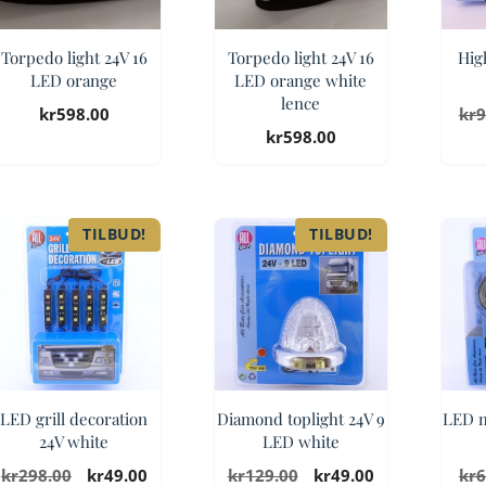
Torpedo light 24V 16
Torpedo light 24V 16
Hig
LED orange
LED orange white
lence
kr
598.00
kr
9
kr
598.00
TILBUD!
TILBUD!
LED grill decoration
Diamond toplight 24V 9
LED m
24V white
LED white
Opprinnelig
Nåværende
Opprinnelig
Nåværende
kr
298.00
kr
49.00
kr
129.00
kr
49.00
kr
6