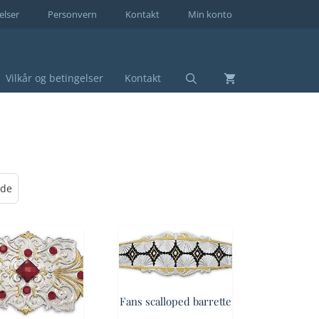
elser
Personvern
Kontakt
Min konto
Vilkår og betingelser
Kontakt
Fans scalloped barrette