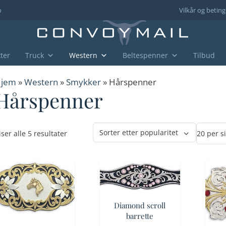
o
Vilkår og beting
ter
Truck
Western
Beltespenner
Tilbud
jem
»
Western
»
Smykker
» Hårspenner
Hårspenner
Sortert
iser alle 5 resultater
etter
propularitet
Diamond scroll
barrette