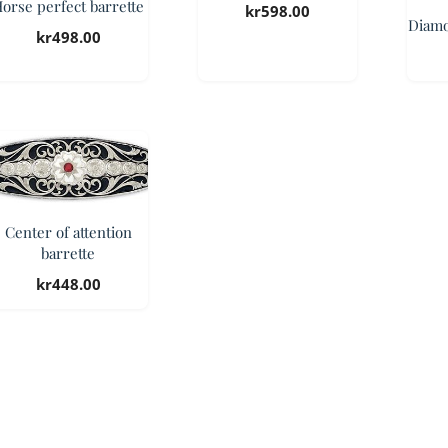
orse perfect barrette
kr
598.00
Diamo
kr
498.00
Center of attention
barrette
kr
448.00