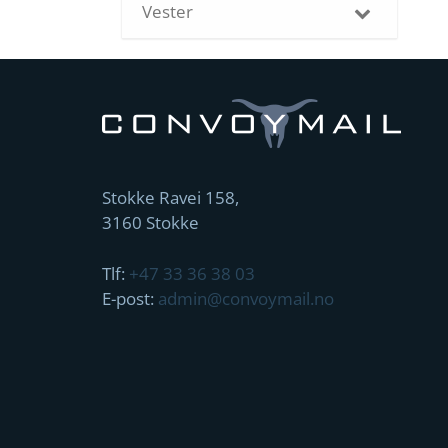
Vester
Stokke Ravei 158,
3160 Stokke
Tlf:
+47 33 36 38 03
E-post:
admin@convoymail.no