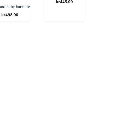
kr
445.00
nd ruby barrette
kr
498.00