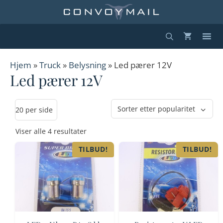
Hopp
til
innhold
Hjem
»
Truck
»
Belysning
» Led pærer 12V
Led pærer 12V
Sortert
Viser alle 4 resultater
etter
TILBUD!
TILBUD!
propularitet