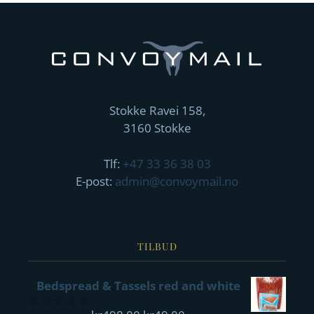
Stokke Ravei 158,
3160 Stokke
Tlf:
+47 33 36 38 03
E-post:
admin@convoymail.no
TILBUD
Bedspread & Tassels red and white