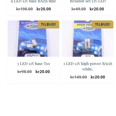
9 LED 12V base BA15S blue
Resistor set 12V LED
Opprinnelig
Nåværende
Opprinnelig
Nåvæ
kr
198.00
kr
20.00
kr
49.00
kr
20.00
pris
pris
pris
pris
var:
er:
var:
er:
TILBUD!
TILBUD!
kr198.00.
kr20.00.
kr49.00.
kr20.0
3 LED 12V base T10
1 LED 12V high power BA15S
white,
Opprinnelig
Nåværende
kr
98.00
kr
20.00
pris
pris
Opprinnelig
Nåvæ
kr
149.00
kr
20.00
var:
er:
pris
pris
kr98.00.
kr20.00.
var:
er:
kr149.00.
kr20.