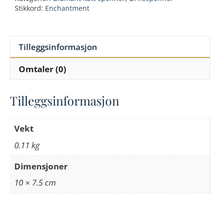
cut
Stikkord:
Enchantment
pewter
buckle
antall
Tilleggsinformasjon
Omtaler (0)
Tilleggsinformasjon
Vekt
0.11 kg
Dimensjoner
10 × 7.5 cm