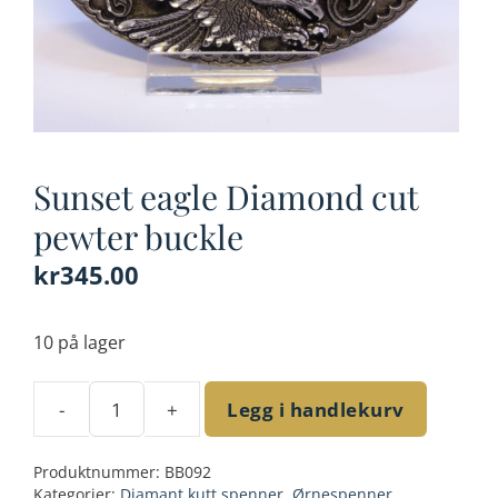
Sunset eagle Diamond cut
pewter buckle
kr
345.00
10 på lager
-
+
Legg i handlekurv
Sunset
eagle
Produktnummer:
BB092
Diamond
Kategorier:
Diamant kutt spenner
,
Ørnespenner