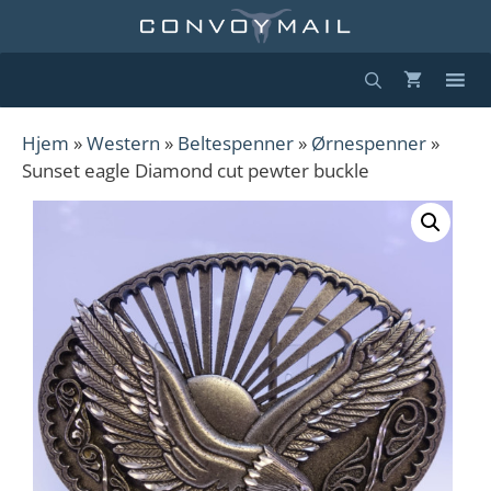
Hopp
til
innhold
Hjem
»
Western
»
Beltespenner
»
Ørnespenner
»
Sunset eagle Diamond cut pewter buckle