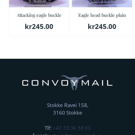
Attacking eagle buckle
Eagle head buckle plain
kr
245.00
kr
245.00
Stokke Ravei 158,
3160 Stokke
Tlf:
+47 33 36 38 03