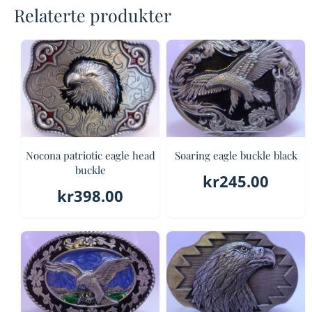
Relaterte produkter
Nocona patriotic eagle head
Soaring eagle buckle black
buckle
kr
245.00
kr
398.00