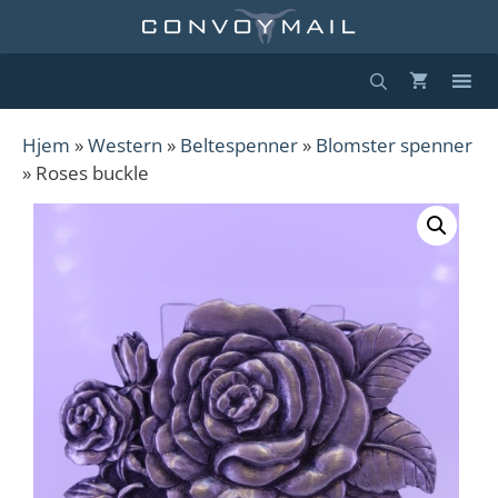
Hopp
til
innhold
Hjem
»
Western
»
Beltespenner
»
Blomster spenner
» Roses buckle