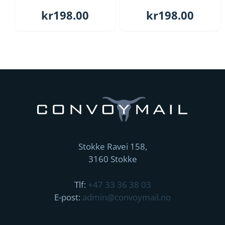
kr
198.00
kr
198.00
Stokke Ravei 158,
3160 Stokke
Tlf:
+47 33 36 38 03
E-post:
admin@convoymail.no