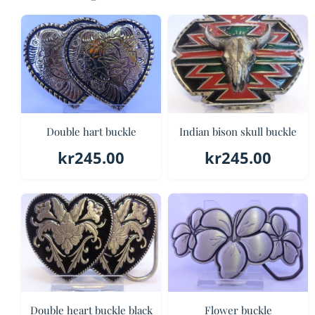
Double hart buckle
Indian bison skull buckle
kr
245.00
kr
245.00
Double heart buckle black
Flower buckle