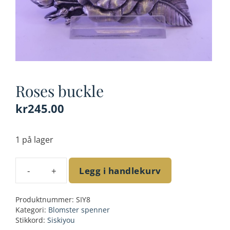
Roses buckle
kr
245.00
1 på lager
Legg i handlekurv
Roses
buckle
Produktnummer:
SIY8
antall
Kategori:
Blomster spenner
Stikkord:
Siskiyou