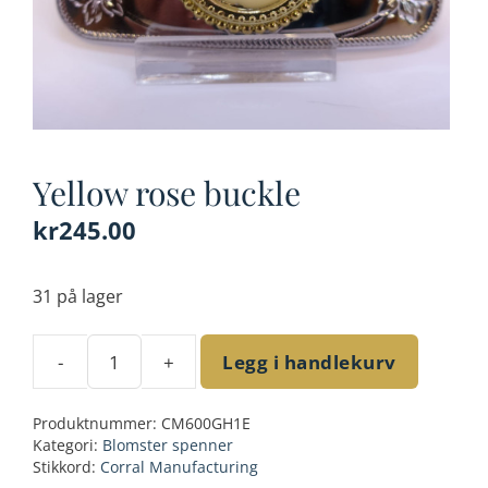
Yellow rose buckle
kr
245.00
31 på lager
-
+
Legg i handlekurv
Yellow
rose
Produktnummer:
CM600GH1E
buckle
Kategori:
Blomster spenner
antall
Stikkord:
Corral Manufacturing