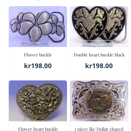
Flower buckle
Double heart buckle black
kr
198.00
kr
198.00
Flower heart buckle
1 piece Ike Dollar chased