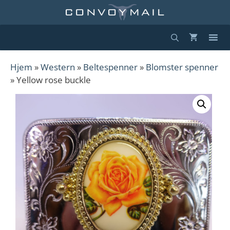
Hopp
til
innhold
Hjem
»
Western
»
Beltespenner
»
Blomster spenner
» Yellow rose buckle