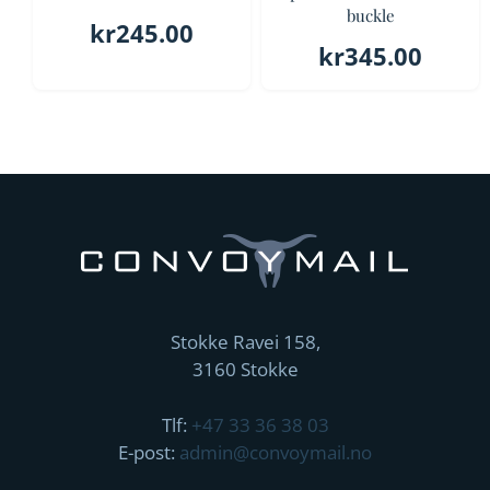
buckle
kr
245.00
kr
345.00
Stokke Ravei 158,
3160 Stokke
Tlf:
+47 33 36 38 03
E-post:
admin@convoymail.no