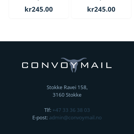
kr
245.00
kr
245.00
Stokke Ravei 158,
3160 Stokke
Tlf:
+47 33 36 38 03
E-post:
admin@convoymail.no