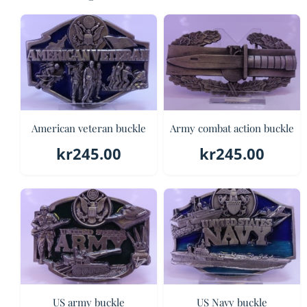
American veteran buckle
Army combat action buckle
kr
245.00
kr
245.00
US army buckle
US Navy buckle