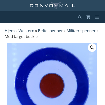
Hopp
til
innhold
Hjem
»
Western
»
Beltespenner
»
Militær spenner
»
Mod target buckle