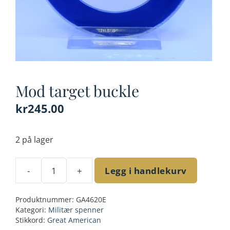
Mod target buckle
kr
245.00
2 på lager
-
+
Legg i handlekurv
Mod
target
Produktnummer:
GA4620E
buckle
Kategori:
Militær spenner
antall
Stikkord:
Great American