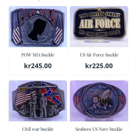
POW MIA buckle
US Air Force buckle
kr
245.00
kr
225.00
Civil war buckle
Seabees US Navy buckle