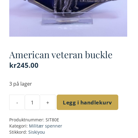
American veteran buckle
kr
245.00
3 på lager
-
+
Legg i handlekurv
American
veteran
Produktnummer:
SIT80E
buckle
Kategori:
Militær spenner
antall
Stikkord:
Siskiyou