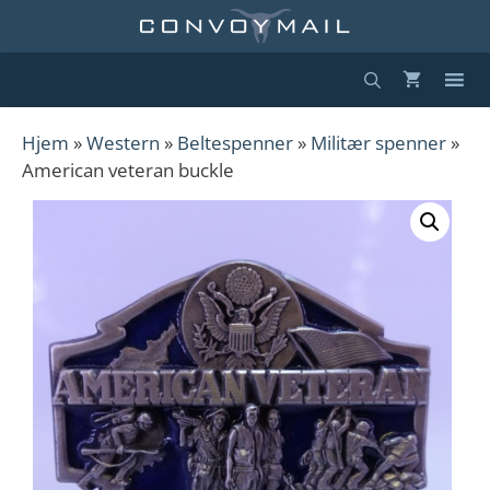
Hopp
til
innhold
Hjem
»
Western
»
Beltespenner
»
Militær spenner
»
American veteran buckle