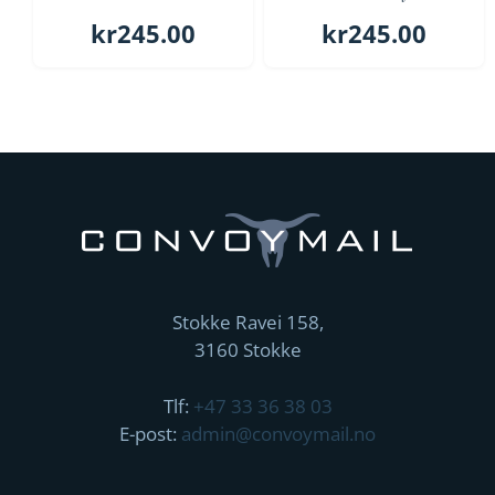
kr
245.00
kr
245.00
Stokke Ravei 158,
3160 Stokke
Tlf:
+47 33 36 38 03
E-post:
admin@convoymail.no