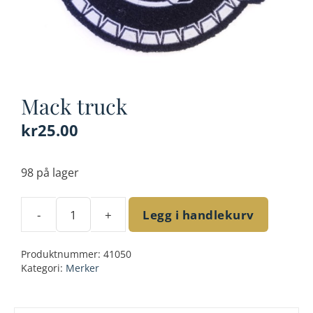
Mack truck
kr
25.00
98 på lager
-
+
Legg i handlekurv
Mack
truck
Produktnummer:
41050
antall
Kategori:
Merker