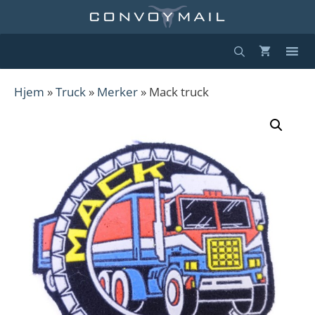
Hopp
til
innhold
Hjem
»
Truck
»
Merker
» Mack truck