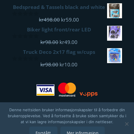
pris
pris
out
Bedspread & Tassels black and white
of
var:
er:
5
kr498.00.
Opprinnelig
kr59.00.
Nåværende
kr
498.00
kr
59.00
0
pris
pris
out
Biker light front/rear LED
of
var:
er:
5
Opprinnelig
kr498.00.
Nåværende
kr59.00.
kr
98.00
kr
49.00
0
pris
pris
out
Truck Deco 2x17 flag w/cups
of
var:
er:
5
kr98.00.
Opprinnelig
kr49.00.
Nåværende
kr
98.00
kr
10.00
0
pris
pris
out
of
var:
er:
5
kr98.00.
kr10.00.
Denne nettsiden bruker informasjonskapsler til å forbedre din
brukeropplevelse. Ved å fortsette å bruke siden samtykker du i
at vi kan lagre informasjonskapsler i din nettleser.
© 2026 CONVOY MAIL
Forstått
Mer informasjon