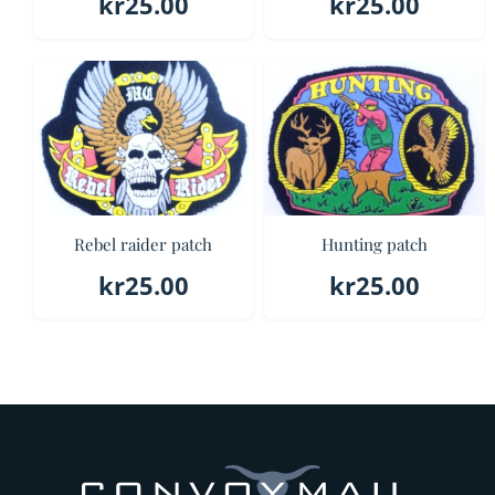
kr
25.00
kr
25.00
Rebel raider patch
Hunting patch
kr
25.00
kr
25.00