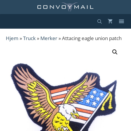
Hopp
til
innhold
Hjem
»
Truck
»
Merker
» Attacing eagle union patch