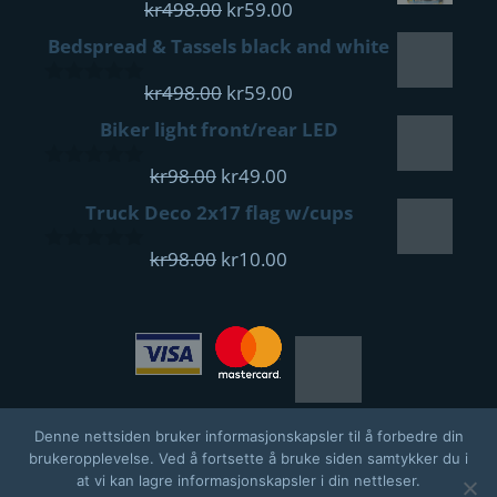
kr498.00.
Opprinnelig
kr49.00.
Nåværende
kr
498.00
kr
59.00
0
pris
pris
out
Bedspread & Tassels black and white
of
var:
er:
5
kr498.00.
Opprinnelig
kr59.00.
Nåværende
kr
498.00
kr
59.00
0
pris
pris
out
Biker light front/rear LED
of
var:
er:
5
Opprinnelig
kr498.00.
Nåværende
kr59.00.
kr
98.00
kr
49.00
0
pris
pris
out
Truck Deco 2x17 flag w/cups
of
var:
er:
5
kr98.00.
Opprinnelig
kr49.00.
Nåværende
kr
98.00
kr
10.00
0
pris
pris
out
of
var:
er:
5
kr98.00.
kr10.00.
Denne nettsiden bruker informasjonskapsler til å forbedre din
brukeropplevelse. Ved å fortsette å bruke siden samtykker du i
at vi kan lagre informasjonskapsler i din nettleser.