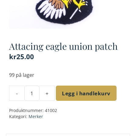
Attacing eagle union patch
kr
25.00
99 på lager
-
+
Legg i handlekurv
Attacing
eagle
Produktnummer:
41002
union
Kategori:
Merker
patch
antall