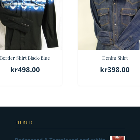
Border Shirt Black/Blue
Denim Shirt
kr
498.00
kr
398.00
TILBUD
Bedspread & Tassels red and white