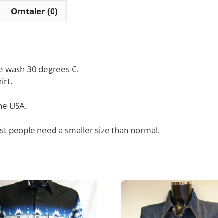
Omtaler (0)
ne wash 30 degrees C.
irt.
he USA.
ost people need a smaller size than normal.