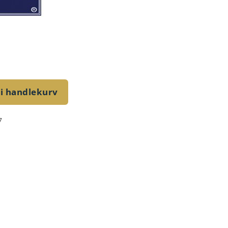
 i handlekurv
7