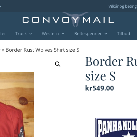
o
Vilkår og beting
ter
Truck
Western
Beltespenner
Tilbud
r
» Border Rust Wolves Shirt size S
Border Ru
size S
kr
549.00