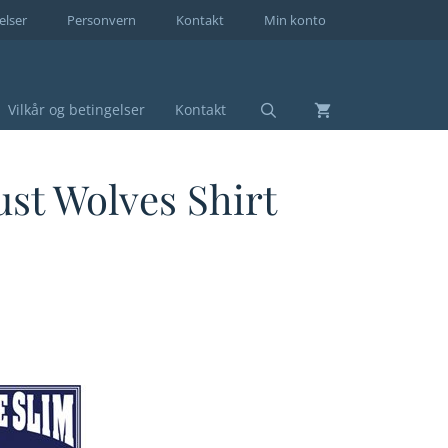
elser
Personvern
Kontakt
Min konto
Vilkår og betingelser
Kontakt
st Wolves Shirt