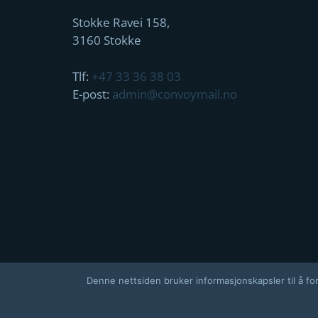
Stokke Ravei 158,
3160 Stokke
Tlf:
+47 33 36 38 03
E-post:
admin@convoymail.no
Denne nettsiden bruker informasjonskapsler til å for