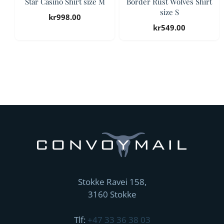
Star Casino Shirt size M
Border Rust Wolves Shirt
size S
kr
998.00
kr
549.00
Stokke Ravei 158,
3160 Stokke
Tlf:
+47 33 36 38 03