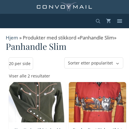
Hopp
til
innhold
Hjem
» Produkter med stikkord «Panhandle Slim»
Panhandle Slim
Sortert
Viser alle 2 resultater
etter
propularitet