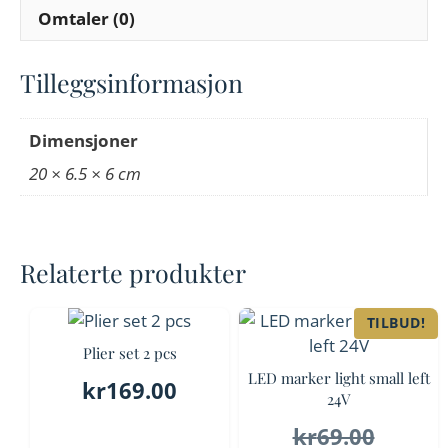
Omtaler (0)
Tilleggsinformasjon
Dimensjoner
20 × 6.5 × 6 cm
Relaterte produkter
TILBUD!
Plier set 2 pcs
LED marker light small left
kr
169.00
24V
Oppri
kr
69.00