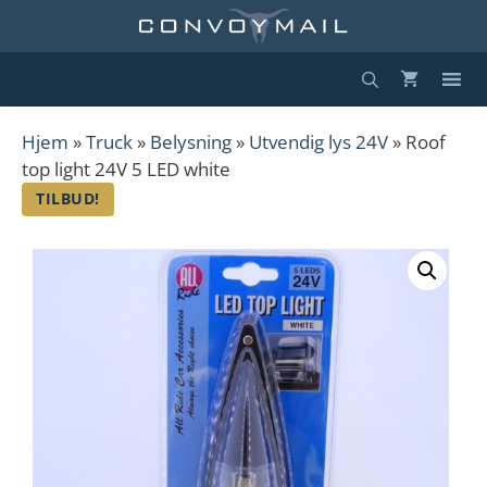
Hopp
til
innhold
Hjem
»
Truck
»
Belysning
»
Utvendig lys 24V
» Roof
top light 24V 5 LED white
TILBUD!