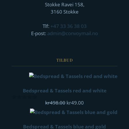
Stokke Ravei 158,
3160 Stokke
Tlf:
+47 33 36 38 03
E-post:
admin@convoymail.no
TILBUD
Bedspread & Tassels red and white
Opprinnelig
Nåværende
kr
498.00
kr
49.00
0
pris
pris
out
of
var:
er:
5
kr498.00.
kr49.00.
Bedspread & Tassels blue and gold