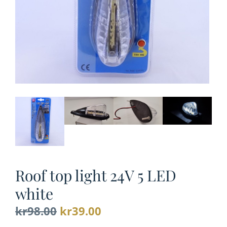
Roof top light 24V 5 LED
white
Opprinnelig
Nåværende
kr
98.00
kr
39.00