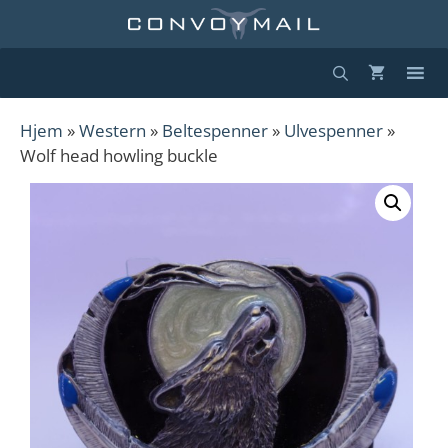
Hopp
til
innhold
Hjem
»
Western
»
Beltespenner
»
Ulvespenner
»
Wolf head howling buckle