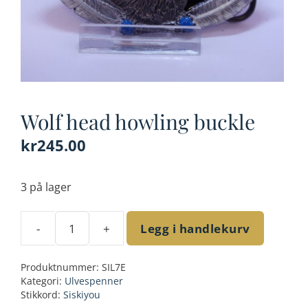
Wolf head howling buckle
kr
245.00
3 på lager
-
+
Legg i handlekurv
Wolf
head
Produktnummer:
SIL7E
howling
Kategori:
Ulvespenner
buckle
Stikkord:
Siskiyou
antall