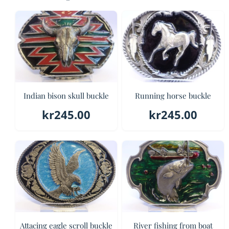
Indian bison skull buckle
Running horse buckle
kr
245.00
kr
245.00
Attacing eagle scroll buckle
River fishing from boat