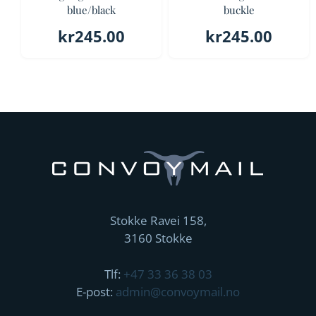
blue/black
buckle
kr
245.00
kr
245.00
Stokke Ravei 158,
3160 Stokke
Tlf:
+47 33 36 38 03
E-post:
admin@convoymail.no