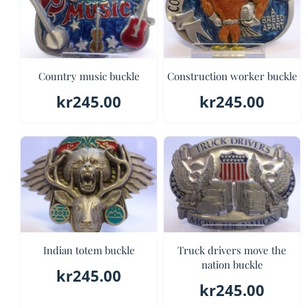
Country music buckle
Construction worker buckle
kr
245.00
kr
245.00
Indian totem buckle
Truck drivers move the
nation buckle
kr
245.00
kr
245.00