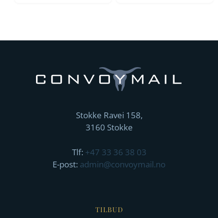
Stokke Ravei 158,
3160 Stokke
Tlf:
+47 33 36 38 03
E-post:
admin@convoymail.no
TILBUD