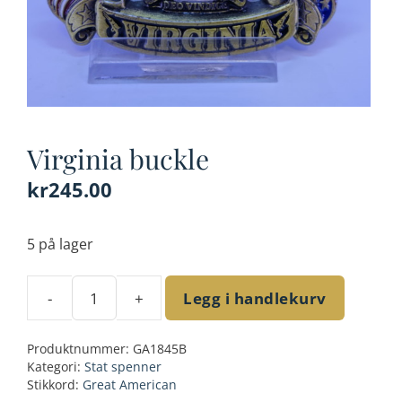
Virginia buckle
kr
245.00
5 på lager
-
+
Legg i handlekurv
Virginia
buckle
Produktnummer:
GA1845B
antall
Kategori:
Stat spenner
Stikkord:
Great American