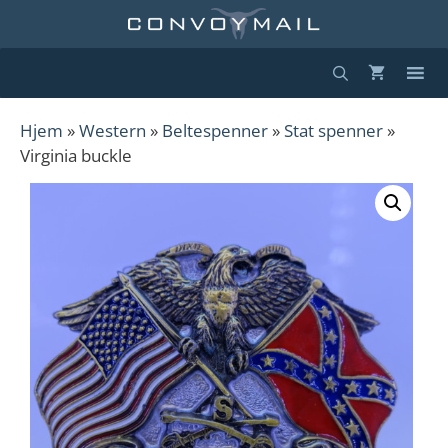
Hopp
til
innhold
Hjem
»
Western
»
Beltespenner
»
Stat spenner
»
Virginia buckle