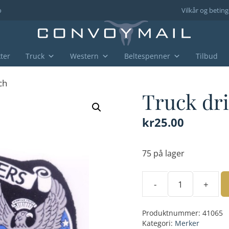
o
Vilkår og beting
ter
Truck
Western
Beltespenner
Tilbud
ch
Truck dri
kr
25.00
75 på lager
-
+
Truck
drivers
Produktnummer:
41065
patch
Kategori:
Merker
antall