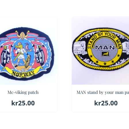
Mc-viking patch
MAN stand by your man pa
kr
25.00
kr
25.00