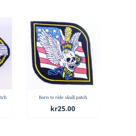
tch
Born to ride skull patch
kr
25.00