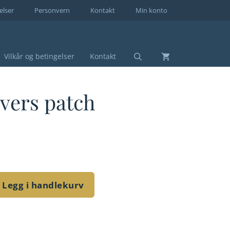
elser
Personvern
Kontakt
Min konto
Vilkår og betingelser
Kontakt
vers patch
Legg i handlekurv