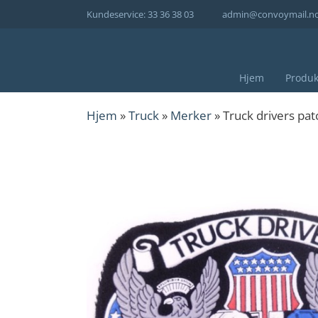
Hopp
Kundeservice: 33 36 38 03
admin@convoymail.n
til
innhold
Hjem
Produk
Hjem
»
Truck
»
Merker
» Truck drivers pat