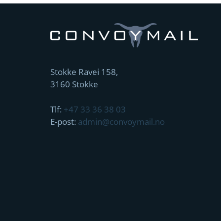
Stokke Ravei 158,
3160 Stokke
Tlf:
+47 33 36 38 03
E-post:
admin@convoymail.no