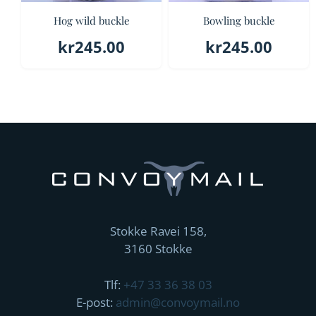
Hog wild buckle
Bowling buckle
kr
245.00
kr
245.00
Stokke Ravei 158,
3160 Stokke
Tlf:
+47 33 36 38 03
E-post:
admin@convoymail.no