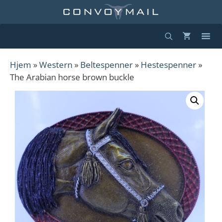
Hopp
til
innhold
Hjem
»
Western
»
Beltespenner
»
Hestespenner
»
The Arabian horse brown buckle