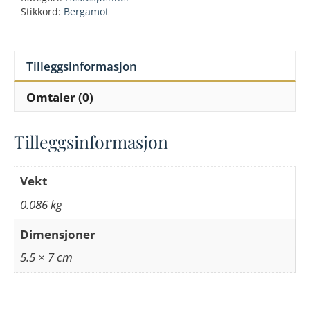
brown
Stikkord:
Bergamot
buckle
antall
Tilleggsinformasjon
Omtaler (0)
Tilleggsinformasjon
Vekt
0.086 kg
Dimensjoner
5.5 × 7 cm