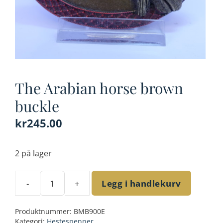
The Arabian horse brown
buckle
kr
245.00
2 på lager
-
+
Legg i handlekurv
The
Arabian
Produktnummer:
BMB900E
horse
Kategori:
Hestespenner