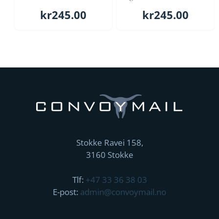
kr
245.00
kr
245.00
Stokke Ravei 158,
3160 Stokke
Tlf:
+47 33 36 38 03
E-post:
admin@convoymail.no