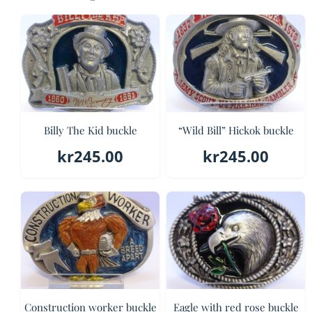
Billy The Kid buckle
“Wild Bill” Hickok buckle
kr
245.00
kr
245.00
Construction worker buckle
Eagle with red rose buckle