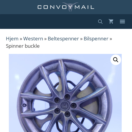
Hopp
til
innhold
Hjem
»
Western
»
Beltespenner
»
Bilspenner
»
Spinner buckle