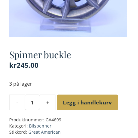
Spinner buckle
kr
245.00
3 på lager
-
+
Legg i handlekurv
Spinner
buckle
Produktnummer:
GA4699
antall
Kategori:
Bilspenner
Stikkord:
Great American