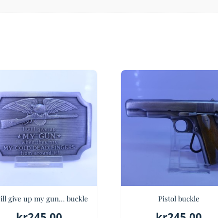
will give up my gun… buckle
Pistol buckle
kr
245.00
kr
245.00