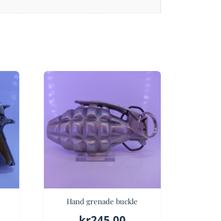
Hand grenade buckle
kr
245.00