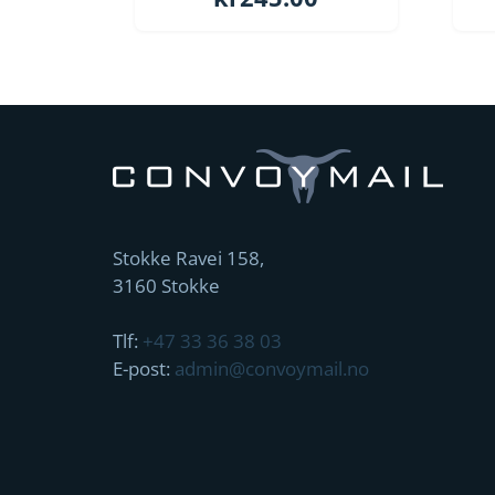
Stokke Ravei 158,
3160 Stokke
Tlf:
+47 33 36 38 03
E-post:
admin@convoymail.no