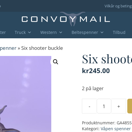
o
Vilkår og beting
ter
Truck
Western
Beltespenner
Tilbud
spenner
» Six shooter buckle
Six shoot
kr
245.00
2 på lager
-
+
Six
shooter
Produktnummer:
GA4855
buckle
Kategori:
Våpen spenner
antall