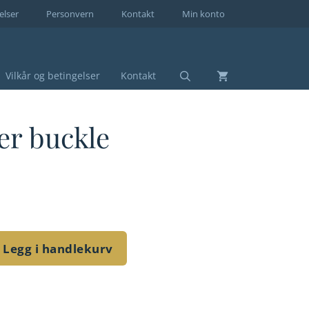
elser
Personvern
Kontakt
Min konto
Vilkår og betingelser
Kontakt
er buckle
Legg i handlekurv