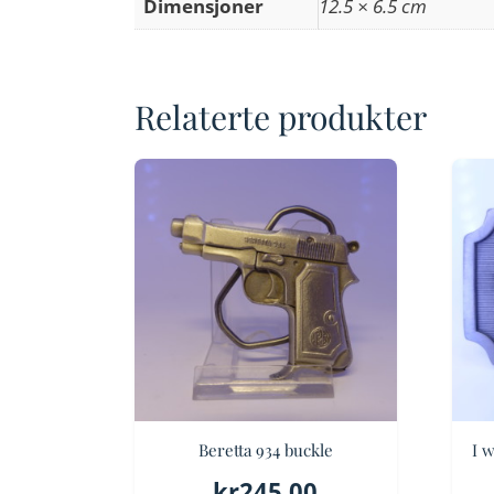
Dimensjoner
12.5 × 6.5 cm
Relaterte produkter
Beretta 934 buckle
I 
kr
245.00