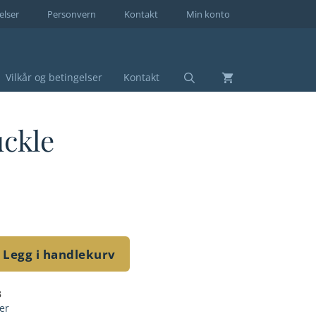
elser
Personvern
Kontakt
Min konto
Vilkår og betingelser
Kontakt
uckle
Legg i handlekurv
B
er