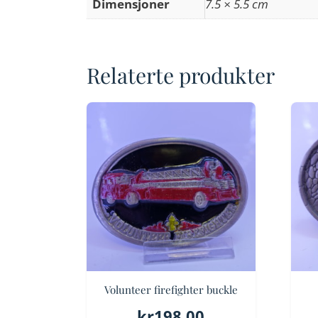
Dimensjoner
7.5 × 5.5 cm
Relaterte produkter
Volunteer firefighter buckle
kr
198.00