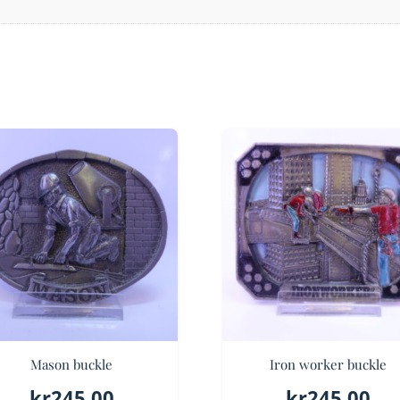
Mason buckle
Iron worker buckle
kr
245.00
kr
245.00