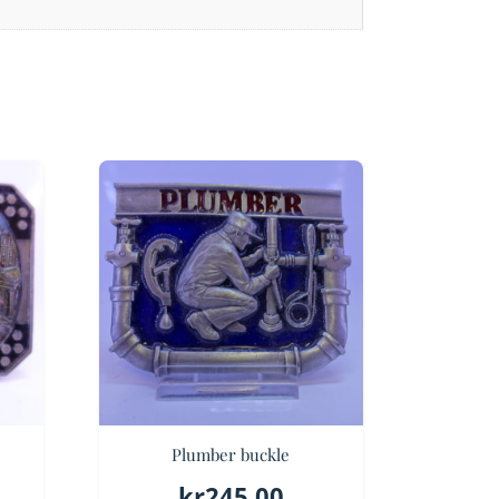
Plumber buckle
kr
245.00