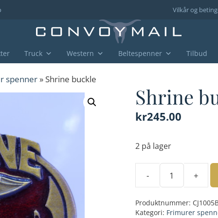
o
Vilkår og beting
ter
Truck
Western
Beltespenner
Tilbud
r spenner
» Shrine buckle
Shrine b
kr
245.00
2 på lager
-
+
Shrine
buckle
Produktnummer:
CJ1005
antall
Kategori:
Frimurer spenn