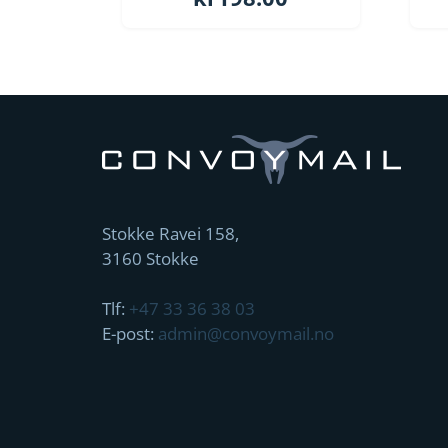
Stokke Ravei 158,
3160 Stokke
Tlf:
+47 33 36 38 03
E-post:
admin@convoymail.no