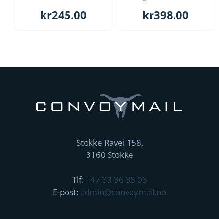
kr
245.00
kr
398.00
Stokke Ravei 158,
3160 Stokke
Tlf:
+47 33 36 38 03
E-post:
admin@convoymail.no