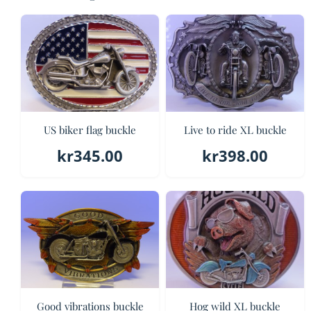
US biker flag buckle
Live to ride XL buckle
kr
345.00
kr
398.00
Good vibrations buckle
Hog wild XL buckle