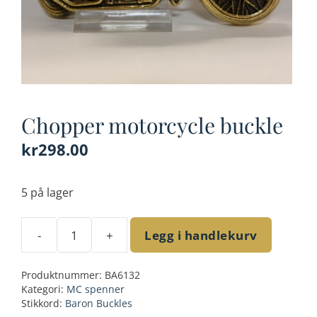
Chopper motorcycle buckle
kr
298.00
5 på lager
-
+
Legg i handlekurv
Chopper
motorcycle
Produktnummer:
BA6132
buckle
Kategori:
MC spenner
antall
Stikkord:
Baron Buckles