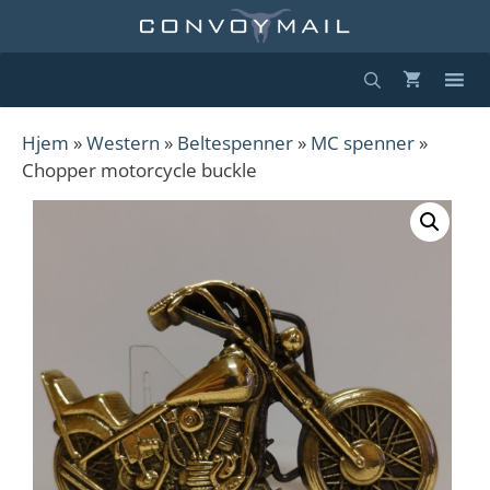
Hopp
til
innhold
Hjem
»
Western
»
Beltespenner
»
MC spenner
»
Chopper motorcycle buckle