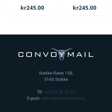
kr
245.00
kr
245.00
Stokke Ravei 158,
3160 Stokke
Tlf:
+47 33 36 38 03
E-post:
admin@convoymail.no