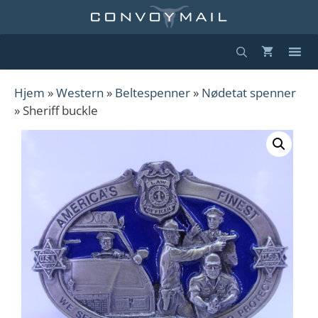
Hopp
til
innhold
Hjem
»
Western
»
Beltespenner
»
Nødetat spenner
» Sheriff buckle