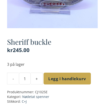
Sheriff buckle
kr
245.00
3 på lager
-
+
Legg i handlekurv
Sheriff
buckle
Produktnummer:
CJ1025E
antall
Kategori:
Nødetat spenner
Stikkord:
C+J