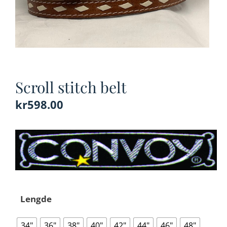
Scroll stitch belt
kr
598.00
Lengde
34"
36"
38"
40"
42"
44"
46"
48"