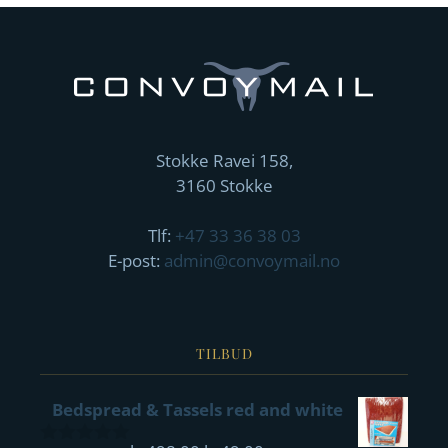
Stokke Ravei 158,
3160 Stokke
Tlf:
+47 33 36 38 03
E-post:
admin@convoymail.no
TILBUD
Bedspread & Tassels red and white