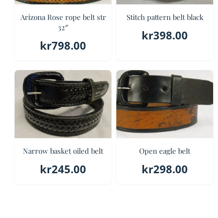
Arizona Rose rope belt str
Stitch pattern belt black
32″
kr
398.00
kr
798.00
Narrow basket oiled belt
Open eagle belt
kr
245.00
kr
298.00