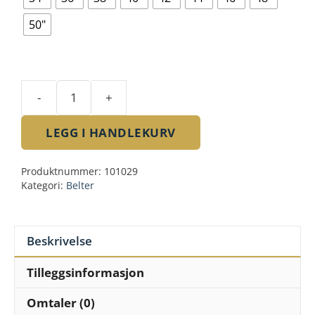
50"
-
+
Scroll
stitch
LEGG I HANDLEKURV
belt
antall
Produktnummer:
101029
Kategori:
Belter
Beskrivelse
Tilleggsinformasjon
Omtaler (0)