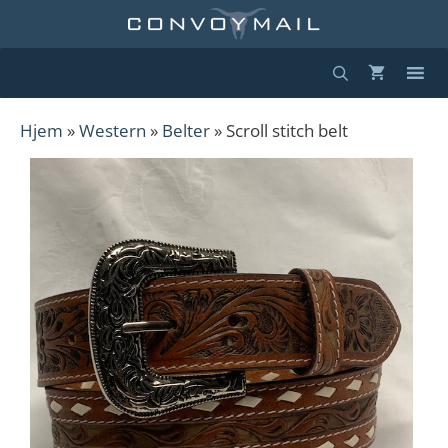
Hopp
til
innhold
Hjem
»
Western
»
Belter
» Scroll stitch belt