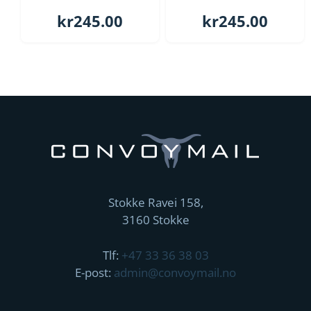
kr
245.00
kr
245.00
Stokke Ravei 158,
3160 Stokke
Tlf:
+47 33 36 38 03
E-post:
admin@convoymail.no