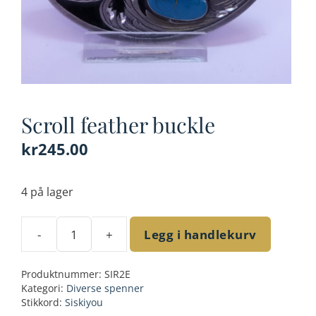
Scroll feather buckle
kr
245.00
4 på lager
-
+
Legg i handlekurv
Scroll
feather
Produktnummer:
SIR2E
buckle
Kategori:
Diverse spenner
antall
Stikkord:
Siskiyou