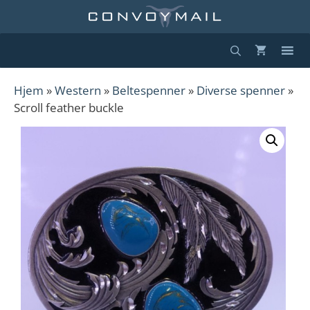
Hopp
til
innhold
Hjem
»
Western
»
Beltespenner
»
Diverse spenner
»
Scroll feather buckle