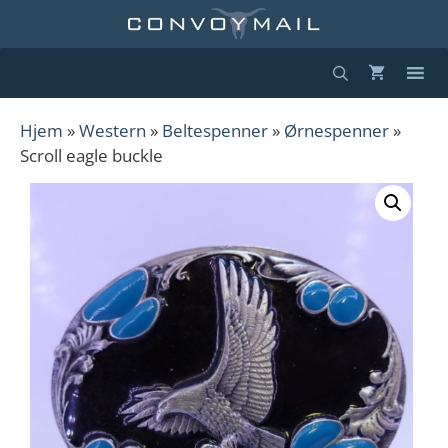
Hopp
til
innhold
Hjem
»
Western
»
Beltespenner
»
Ørnespenner
»
Scroll eagle buckle