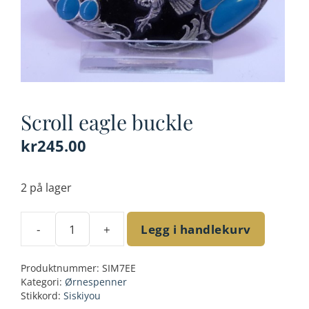
Scroll eagle buckle
kr
245.00
2 på lager
-
+
Legg i handlekurv
Scroll
eagle
Produktnummer:
SIM7EE
buckle
Kategori:
Ørnespenner
antall
Stikkord:
Siskiyou