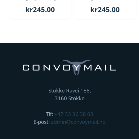
kr
245.00
kr
245.00
Stokke Ravei 158,
3160 Stokke
Tlf:
+47 33 36 38 03
E-post:
admin@convoymail.no