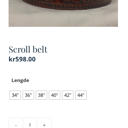
Scroll belt
kr
598.00
Lengde
34"
36"
38"
40"
42"
44"
-
+