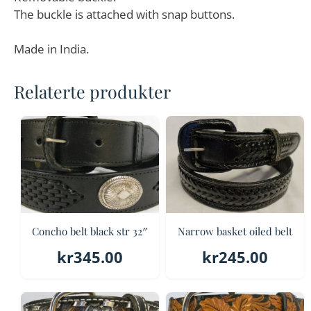
The buckle is attached with snap buttons.
Made in India.
Relaterte produkter
Concho belt black str 32″
Narrow basket oiled belt
kr
345.00
kr
245.00