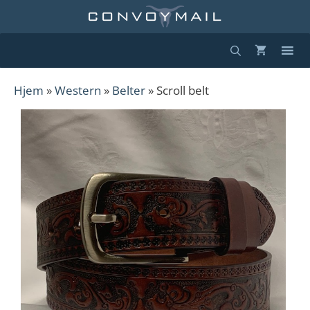
Hopp
til
innhold
Hjem
»
Western
»
Belter
» Scroll belt