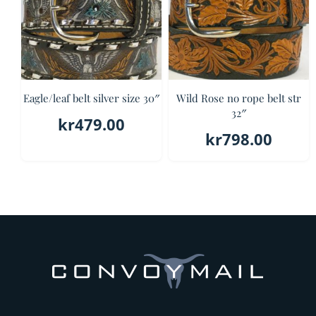
Eagle/leaf belt silver size 30″
Wild Rose no rope belt str
32″
kr
479.00
kr
798.00