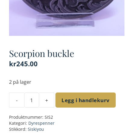
Scorpion buckle
kr
245.00
2 på lager
-
+
Legg i handlekurv
Scorpion
buckle
Produktnummer:
SIS2
antall
Kategori:
Dyrespenner
Stikkord:
Siskiyou