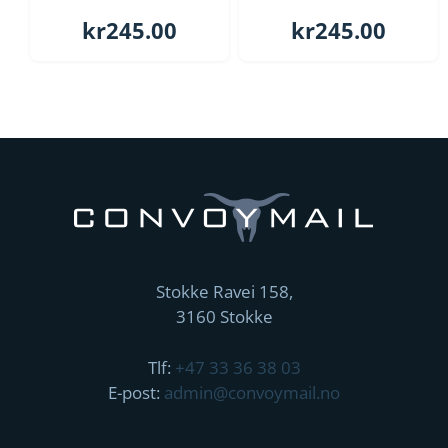
kr
245.00
kr
245.00
Stokke Ravei 158,
3160 Stokke
Tlf:
+47 33 36 38 03
E-post:
admin@convoymail.no