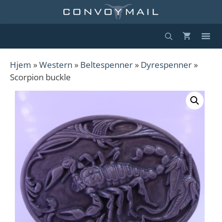
Hopp
til
innhold
Hjem
»
Western
»
Beltespenner
»
Dyrespenner
»
Scorpion buckle