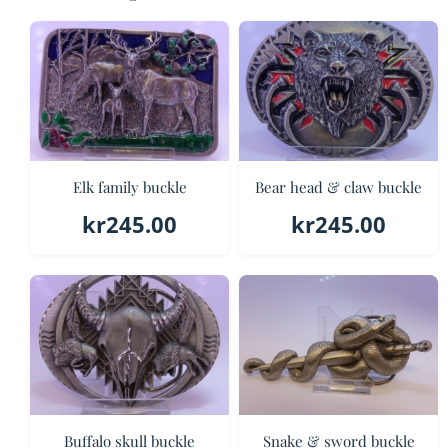
Elk family buckle
Bear head & claw buckle
kr
245.00
kr
245.00
Buffalo skull buckle
Snake & sword buckle