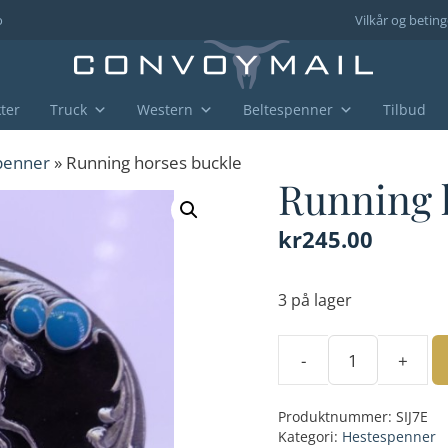
o
Vilkår og beting
ter
Truck
Western
Beltespenner
Tilbud
penner
» Running horses buckle
Running 
kr
245.00
3 på lager
-
+
Running
horses
Produktnummer:
SIJ7E
buckle
Kategori:
Hestespenner
antall