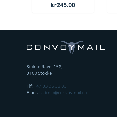
kr
245.00
Stokke Ravei 158,
3160 Stokke
Tlf:
+47 33 36 38 03
E-post:
admin@convoymail.no