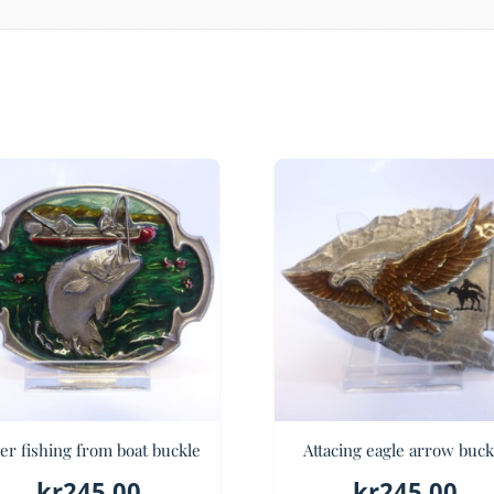
er fishing from boat buckle
Attacing eagle arrow buck
kr
245.00
kr
245.00