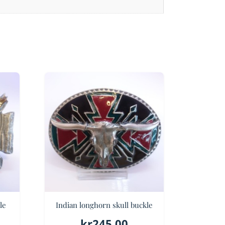
le
Indian longhorn skull buckle
kr
245.00