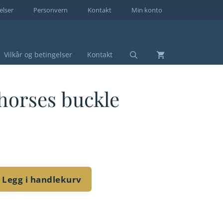
elser
Personvern
Kontakt
Min konto
Vilkår og betingelser
Kontakt
horses buckle
Legg i handlekurv