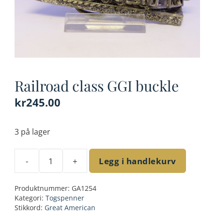
Railroad class GGI buckle
kr
245.00
3 på lager
-
+
Legg i handlekurv
Railroad
class
Produktnummer:
GA1254
GGI
Kategori:
Togspenner
buckle
Stikkord:
Great American
antall