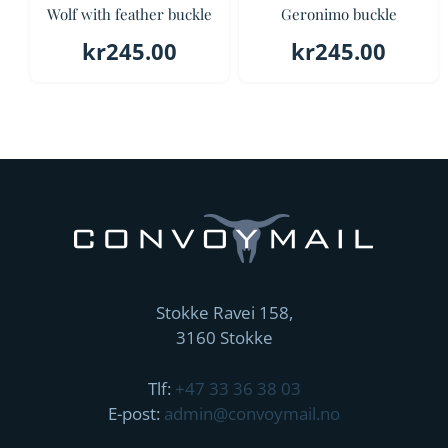
Wolf with feather buckle
Geronimo buckle
kr
245.00
kr
245.00
Stokke Ravei 158,
3160 Stokke
Tlf:
+47 33 36 38 03
E-post:
admin@convoymail.no