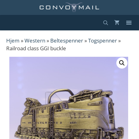
Hopp
til
innhold
Hjem
»
Western
»
Beltespenner
»
Togspenner
»
Railroad class GGI buckle