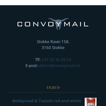
Stokke Ravei 158,
3160 Stokke
Tlf:
+47 33 36 38 03
E-post:
admin@convoymail.no
TILBUD
Bedspread & Tassels red and white