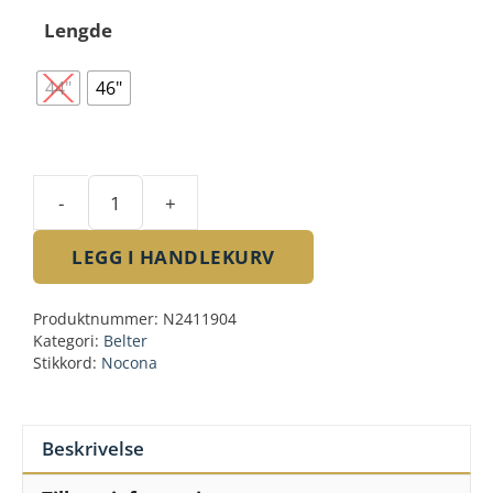
Lengde
44"
46"
-
+
Nocona
Embossed
LEGG I HANDLEKURV
floral
red
Produktnummer:
N2411904
antall
Kategori:
Belter
Stikkord:
Nocona
Beskrivelse