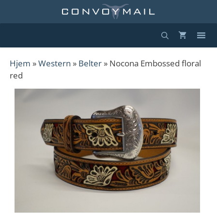
Hopp
til
innhold
Hjem
»
Western
»
Belter
» Nocona Embossed floral
red