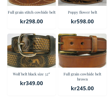
Full grain stitch cowhide belt
Poppy flower belt
kr
298.00
kr
598.00
Wolf belt black size 32″
Full grain cowhide belt
brown
kr
349.00
kr
245.00