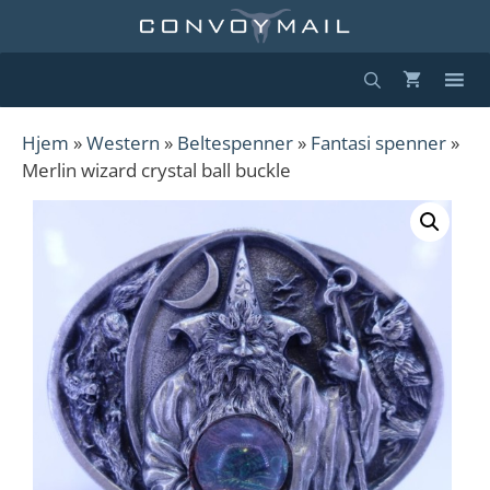
Hopp
til
innhold
Hjem
»
Western
»
Beltespenner
»
Fantasi spenner
»
Merlin wizard crystal ball buckle