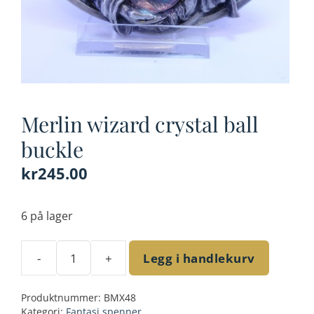
Merlin wizard crystal ball
buckle
kr
245.00
6 på lager
-
+
Legg i handlekurv
Merlin
wizard
Produktnummer:
BMX48
crystal
Kategori:
Fantasi spenner