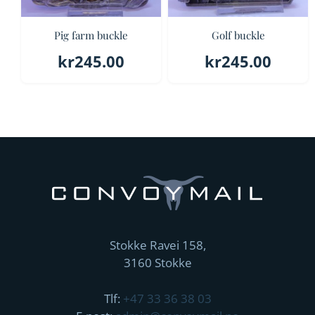
Pig farm buckle
Golf buckle
kr
245.00
kr
245.00
Stokke Ravei 158,
3160 Stokke
Tlf:
+47 33 36 38 03