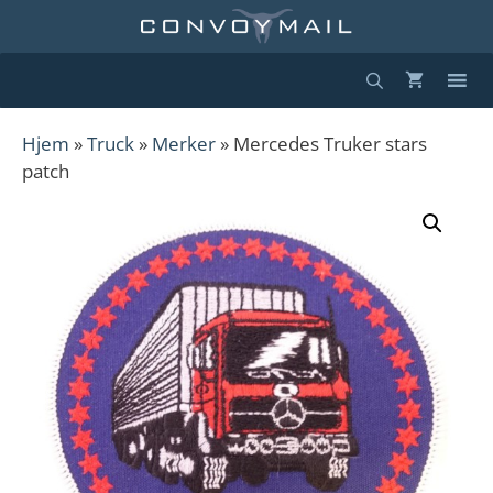
Hopp
til
innhold
Hjem
»
Truck
»
Merker
» Mercedes Truker stars
patch