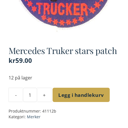
Mercedes Truker stars patch
kr
59.00
12 på lager
-
+
Legg i handlekurv
Mercedes
Truker
Produktnummer:
41112b
stars
Kategori:
Merker
patch
antall