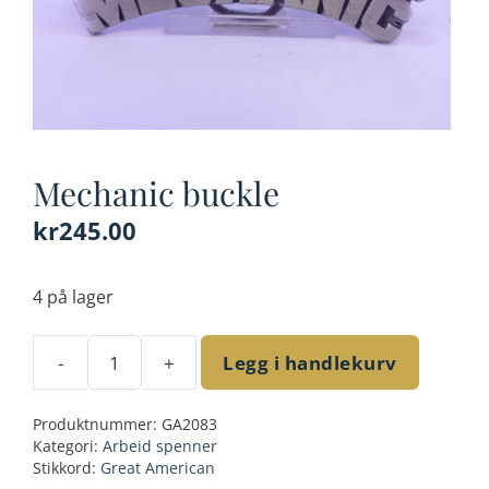
Mechanic buckle
kr
245.00
4 på lager
-
+
Legg i handlekurv
Mechanic
buckle
Produktnummer:
GA2083
antall
Kategori:
Arbeid spenner
Stikkord:
Great American