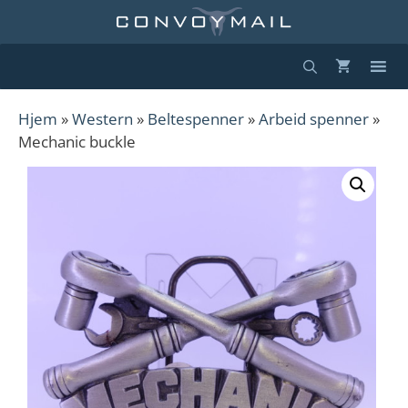
Hopp
til
innhold
Hjem
»
Western
»
Beltespenner
»
Arbeid spenner
»
Mechanic buckle