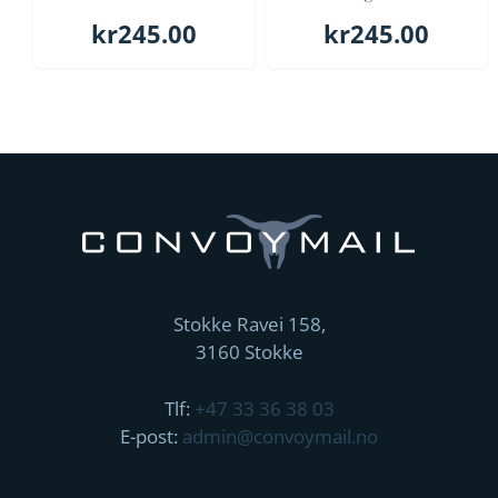
kr
245.00
kr
245.00
Stokke Ravei 158,
3160 Stokke
Tlf:
+47 33 36 38 03
E-post:
admin@convoymail.no