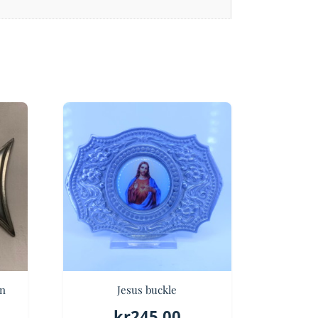
in
Jesus buckle
kr
245.00