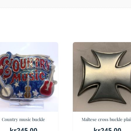
Country music buckle
Maltese cross buckle pla
kr
245.00
kr
245.00