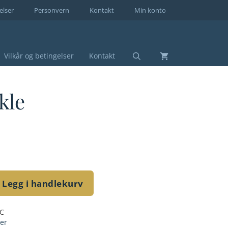
elser
Personvern
Kontakt
Min konto
Vilkår og betingelser
Kontakt
kle
Legg i handlekurv
C
er