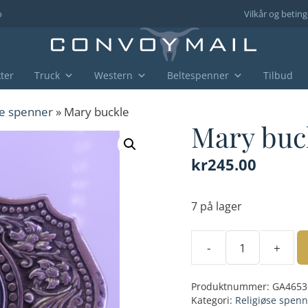
o
Vilkår og beting
ter
Truck
Western
Beltespenner
Tilbud
se spenner
» Mary buckle
Mary buc
kr
245.00
7 på lager
-
+
Mary
buckle
Produktnummer:
GA4653
antall
Kategori:
Religiøse spenn