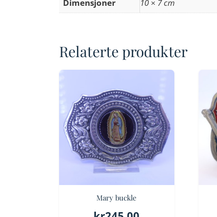
Dimensjoner
10 × 7 cm
Relaterte produkter
Mary buckle
kr
245.00