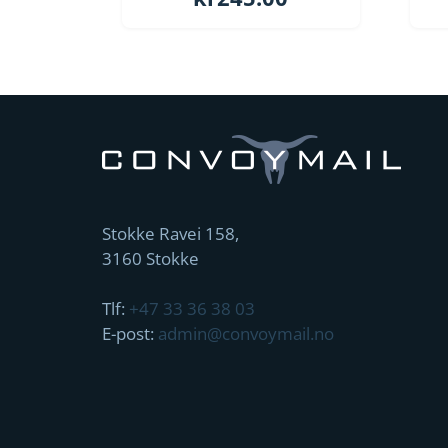
Stokke Ravei 158,
3160 Stokke
Tlf:
+47 33 36 38 03
E-post:
admin@convoymail.no