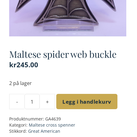
Maltese spider web buckle
kr
245.00
2 på lager
-
+
Legg i handlekurv
Maltese
spider
Produktnummer:
GA4639
web
Kategori:
Maltese cross spenner
buckle
Stikkord:
Great American
antall