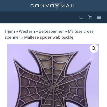
Hopp
til
innhold
Hjem
»
Western
»
Beltespenner
»
Maltese cross
spenner
» Maltese spider web buckle