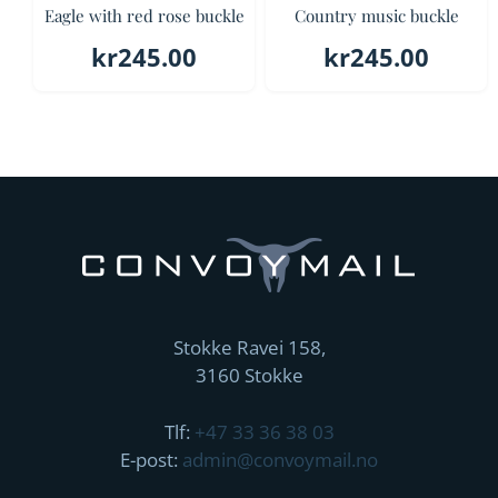
Eagle with red rose buckle
Country music buckle
kr
245.00
kr
245.00
Stokke Ravei 158,
3160 Stokke
Tlf:
+47 33 36 38 03
E-post:
admin@convoymail.no