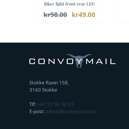
Biker light front/rear LED
Opprinnelig
Nåværend
kr
98.00
kr
49.00
pris
pris
var:
er:
kr98.00.
kr49.00.
Stokke Ravei 158,
3160 Stokke
Tlf:
+47 33 36 38 03
E-post:
admin@convoymail.no