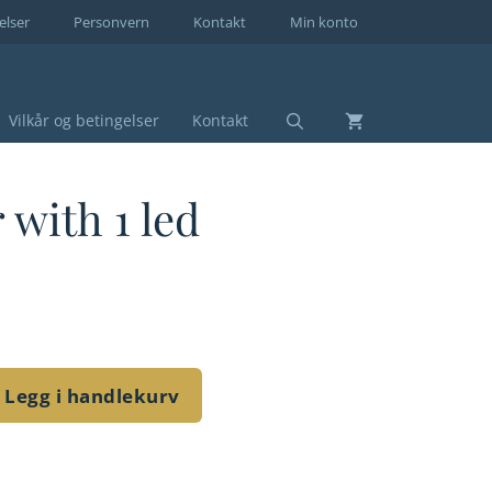
elser
Personvern
Kontakt
Min konto
Vilkår og betingelser
Kontakt
 with 1 led
Legg i handlekurv