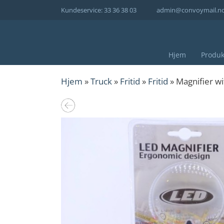
Hopp
Kundeservice: 33 36 38 03
admin@convoymail.n
til
innhold
Hjem
Produk
Hjem
»
Truck
»
Fritid
»
Fritid
» Magnifier wi