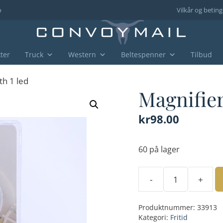
o
Vilkår og beting
ter
Truck
Western
Beltespenner
Tilbud
th 1 led
Magnifier
kr
98.00
60 på lager
-
+
Magnifier
with
Produktnummer:
33913
1
Kategori:
Fritid
led