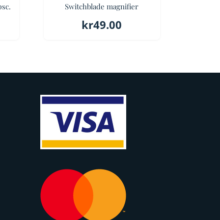
psc.
Switchblade magnifier
kr
49.00