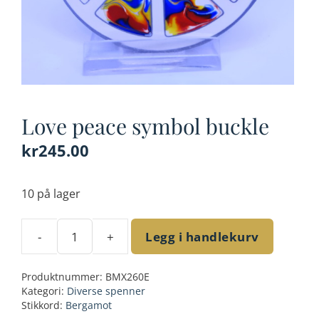
Love peace symbol buckle
kr
245.00
10 på lager
-
+
Legg i handlekurv
Love
peace
Produktnummer:
BMX260E
symbol
Kategori:
Diverse spenner
buckle
Stikkord:
Bergamot
antall