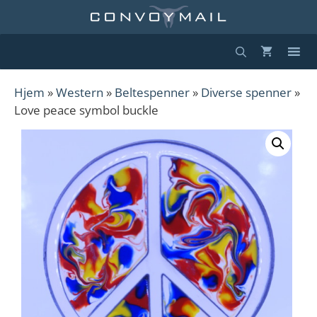
Hopp
til
innhold
Hjem
»
Western
»
Beltespenner
»
Diverse spenner
»
Love peace symbol buckle