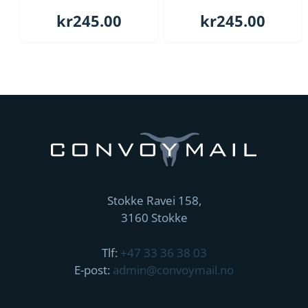
kr
245.00
kr
245.00
Stokke Ravei 158,
3160 Stokke
Tlf:
+47 33 36 38 03
E-post:
admin@convoymail.no