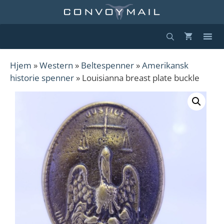
Hopp
til
innhold
Hjem
»
Western
»
Beltespenner
»
Amerikansk
historie spenner
» Louisianna breast plate buckle