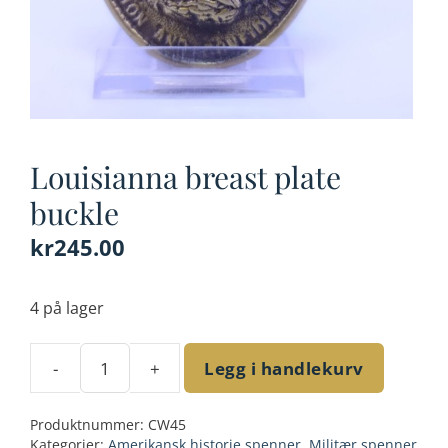
Louisianna breast plate
buckle
kr
245.00
4 på lager
-
+
Legg i handlekurv
Louisianna
breast
Produktnummer:
CW45
plate
Kategorier:
Amerikansk historie spenner
,
Militær spenner