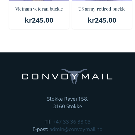
Vietnam veteran buckle
US army retired buckle
kr
245.00
kr
245.00
Stokke Ravei 158,
3160 Stokke
Tlf:
+47 33 36 38 03
E-post:
admin@convoymail.no