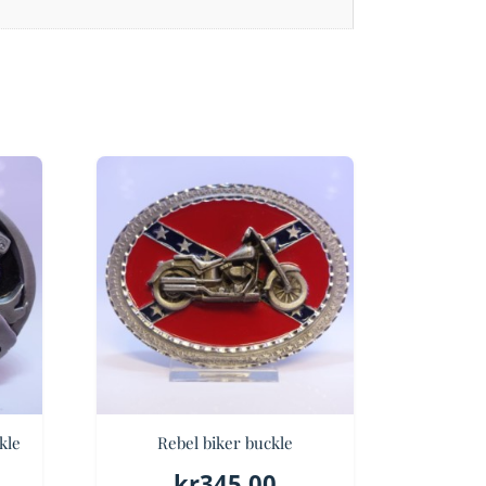
kle
Rebel biker buckle
kr
345.00