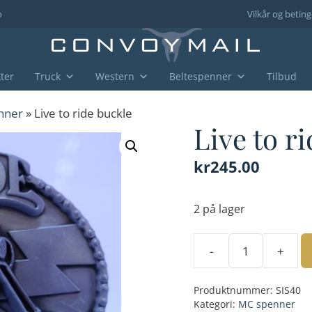
o
Vilkår og beting
ter
Truck
Western
Beltespenner
Tilbud
nner
» Live to ride buckle
Live to r
kr
245.00
2 på lager
-
+
Live
to
Produktnummer:
SIS40
ride
Kategori:
MC spenner
buckle