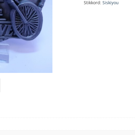
Stikkord:
Siskiyou
antall