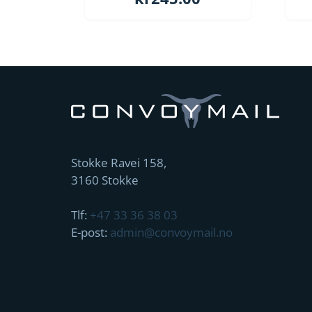
Stokke Ravei 158,
3160 Stokke
Tlf:
+47 33 36 38 03
E-post:
admin@convoymail.no