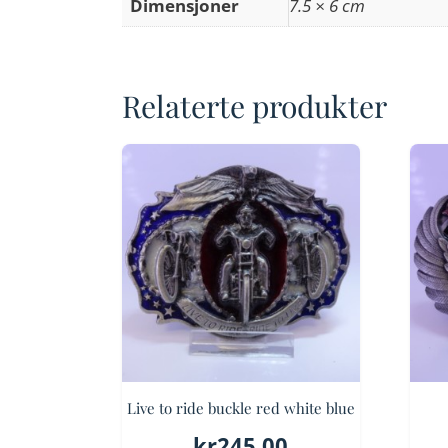
Dimensjoner
7.5 × 6 cm
Relaterte produkter
Live to ride buckle red white blue
kr
245.00