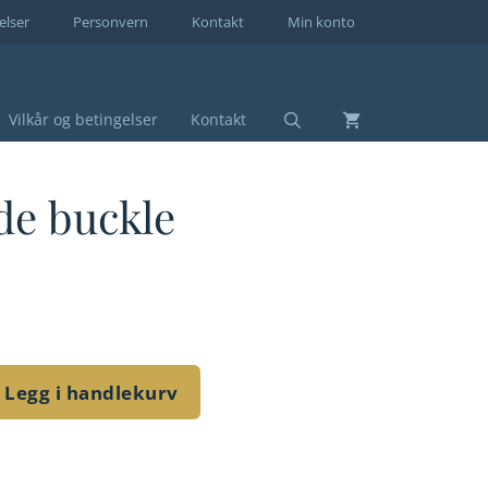
elser
Personvern
Kontakt
Min konto
Vilkår og betingelser
Kontakt
ide buckle
Legg i handlekurv