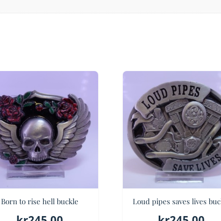
Born to rise hell buckle
Loud pipes saves lives buc
kr
245.00
kr
245.00