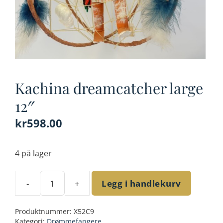
Kachina dreamcatcher large
12″
kr
598.00
4 på lager
-
+
Legg i handlekurv
Kachina
dreamcatcher
Produktnummer:
X52C9
large
Kategori:
Drømmefangere