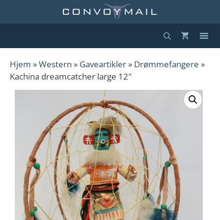
Hopp
til
innhold
Hjem
»
Western
»
Gaveartikler
»
Drømmefangere
»
Kachina dreamcatcher large 12″