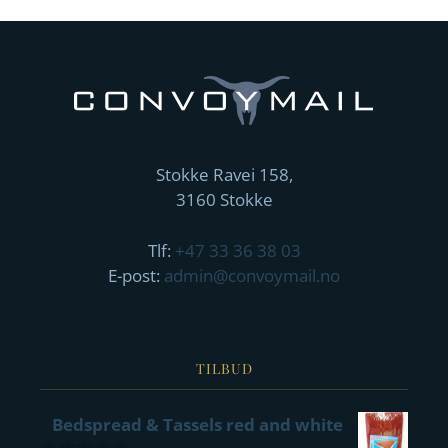
Stokke Ravei 158,
3160 Stokke
Tlf:
+47 33 36 38 03
E-post:
admin@convoymail.no
TILBUD
Bedspread & Tassels red and white