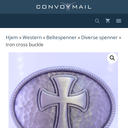
Hopp
til
innhold
Hjem
»
Western
»
Beltespenner
»
Diverse spenner
»
Iron cross buckle