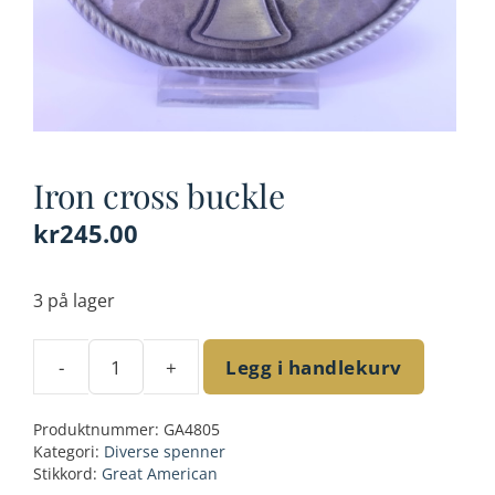
Iron cross buckle
kr
245.00
3 på lager
-
+
Legg i handlekurv
Iron
cross
Produktnummer:
GA4805
buckle
Kategori:
Diverse spenner
antall
Stikkord:
Great American