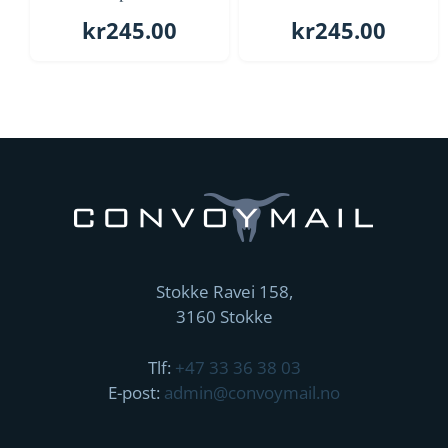
kr
245.00
kr
245.00
Stokke Ravei 158,
3160 Stokke
Tlf:
+47 33 36 38 03
E-post:
admin@convoymail.no