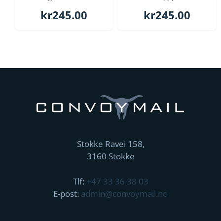
kr
245.00
kr
245.00
Stokke Ravei 158,
3160 Stokke
Tlf:
+47 33 36 38 03
E-post:
admin@convoymail.no