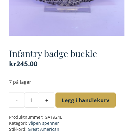
Infantry badge buckle
kr
245.00
7 på lager
-
+
Legg i handlekurv
Infantry
badge
Produktnummer:
GA1924E
buckle
Kategori:
Våpen spenner
antall
Stikkord:
Great American