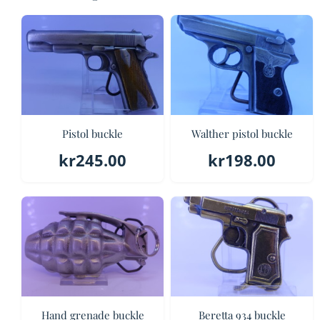
Pistol buckle
Walther pistol buckle
kr
245.00
kr
198.00
Hand grenade buckle
Beretta 934 buckle