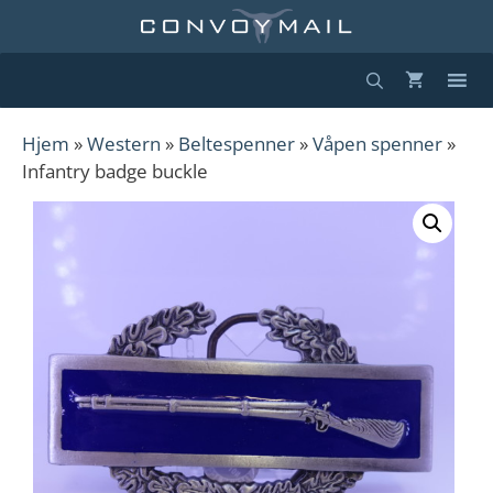
Hopp
til
innhold
Hjem
»
Western
»
Beltespenner
»
Våpen spenner
»
Infantry badge buckle