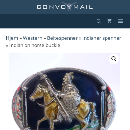
Hopp
til
innhold
Hjem
»
Western
»
Beltespenner
»
Indianer spenner
» Indian on horse buckle