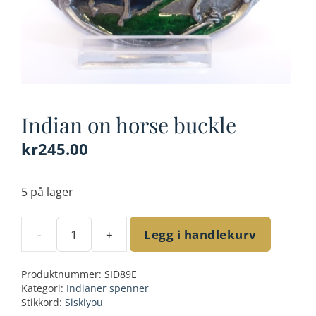
Indian on horse buckle
kr
245.00
5 på lager
-
+
Legg i handlekurv
Indian
on
Produktnummer:
SID89E
horse
Kategori:
Indianer spenner
buckle
Stikkord:
Siskiyou
antall