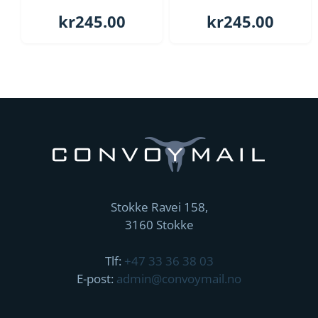
kr
245.00
kr
245.00
Stokke Ravei 158,
3160 Stokke
Tlf:
+47 33 36 38 03
E-post:
admin@convoymail.no