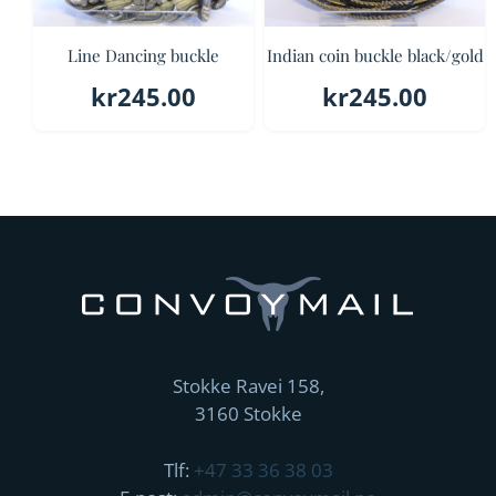
Line Dancing buckle
Indian coin buckle black/gold
kr
245.00
kr
245.00
Stokke Ravei 158,
3160 Stokke
Tlf:
+47 33 36 38 03