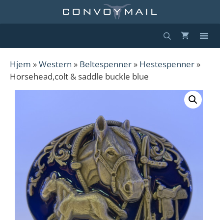
Hopp
til
innhold
Hjem
»
Western
»
Beltespenner
»
Hestespenner
»
Horsehead,colt & saddle buckle blue