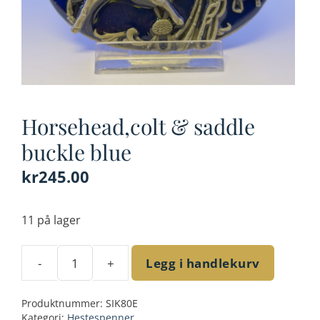
Horsehead,colt & saddle
buckle blue
kr
245.00
11 på lager
-
+
Legg i handlekurv
Horsehead,colt
&
Produktnummer:
SIK80E
saddle
Kategori:
Hestespenner