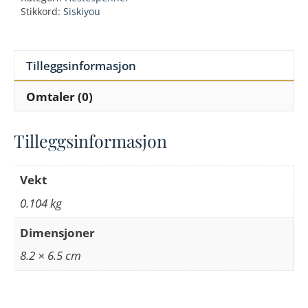
buckle
Stikkord:
Siskiyou
blue
antall
Tilleggsinformasjon
Omtaler (0)
Tilleggsinformasjon
Vekt
0.104 kg
Dimensjoner
8.2 × 6.5 cm