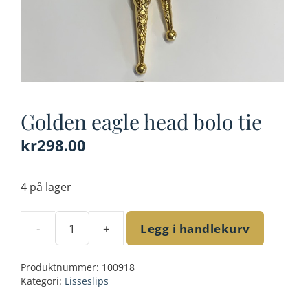
Golden eagle head bolo tie
kr
298.00
4 på lager
-
+
Legg i handlekurv
Golden
eagle
Produktnummer:
100918
head
Kategori:
Lisseslips
bolo
tie