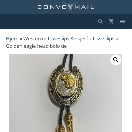
Hopp
til
innhold
Hjem
»
Western
»
Lisseslips & skjerf
»
Lisseslips
»
Golden eagle head bolo tie