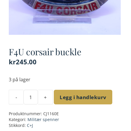
F4U corsair buckle
kr
245.00
3 på lager
-
+
Legg i handlekurv
F4U
corsair
Produktnummer:
CJ1160E
buckle
Kategori:
Militær spenner
antall
Stikkord:
C+J