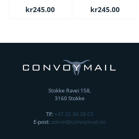
kr
245.00
kr
245.00
Stokke Ravei 158,
3160 Stokke
Tlf:
+47 33 36 38 03
E-post:
admin@convoymail.no