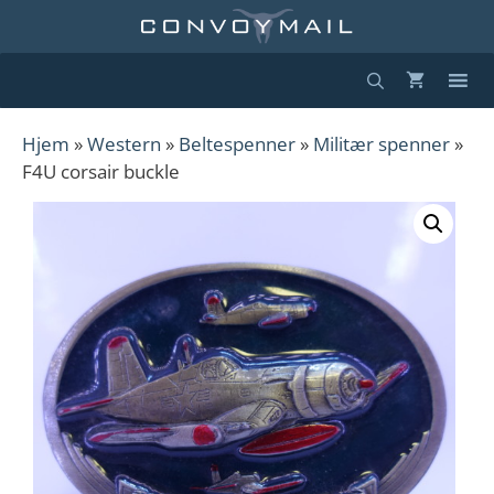
Hopp
til
innhold
Hjem
»
Western
»
Beltespenner
»
Militær spenner
»
F4U corsair buckle