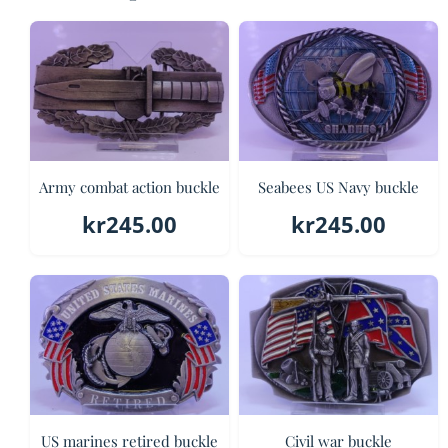
Army combat action buckle
Seabees US Navy buckle
kr
245.00
kr
245.00
US marines retired buckle
Civil war buckle